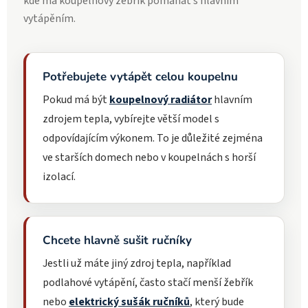
kde má koupelnový žebřík pomáhat s hlavním
vytápěním.
Potřebujete vytápět celou koupelnu
Pokud má být
koupelnový radiátor
hlavním
zdrojem tepla, vybírejte větší model s
odpovídajícím výkonem. To je důležité zejména
ve starších domech nebo v koupelnách s horší
izolací.
Chcete hlavně sušit ručníky
Jestli už máte jiný zdroj tepla, například
podlahové vytápění, často stačí menší žebřík
nebo
elektrický sušák ručníků
, který bude