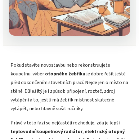
Pokud stavíte novostavbu nebo rekonstruujete
koupelnu, výběr
otopného žebříku
je dobré řešit ještě
před dokončením stavebních prací. Nejde jen o místo na
stěně. Důležitý je i způsob připojení, rozteč, zdroj
vytápění a to, jestli má žebřík místnost skutečně
vytápět, nebo hlavně sušit ručníky.
Právě v této fázi se nejčastěji rozhoduje, zda je lepší
teplovodní koupelnový radiátor
,
elektrický otopný