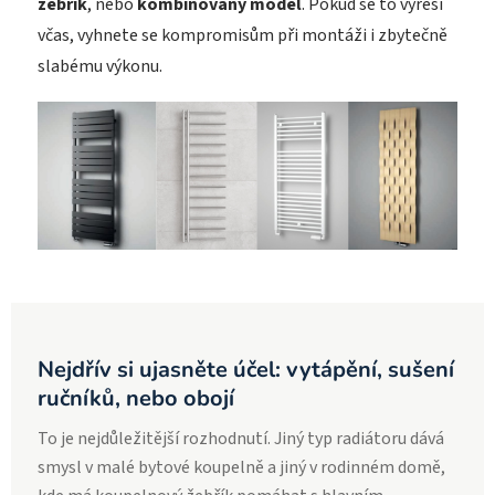
žebřík
, nebo
kombinovaný model
. Pokud se to vyřeší
včas, vyhnete se kompromisům při montáži i zbytečně
slabému výkonu.
Nejdřív si ujasněte účel: vytápění, sušení
ručníků, nebo obojí
To je nejdůležitější rozhodnutí. Jiný typ radiátoru dává
smysl v malé bytové koupelně a jiný v rodinném domě,