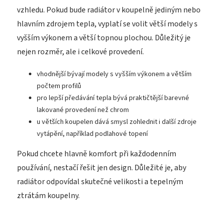
vzhledu. Pokud bude radiátor v koupelně jediným nebo
hlavním zdrojem tepla, vyplatí se volit větší modely s
vyšším výkonem a větší topnou plochou. Důležitý je
nejen rozměr, ale i celkové provedení.
vhodnější bývají modely s vyšším výkonem a větším
počtem profilů
pro lepší předávání tepla bývá praktičtější barevné
lakované provedení než chrom
u větších koupelen dává smysl zohlednit i další zdroje
vytápění, například podlahové topení
Pokud chcete hlavně komfort při každodenním
používání, nestačí řešit jen design. Důležité je, aby
radiátor odpovídal skutečné velikosti a tepelným
ztrátám koupelny.