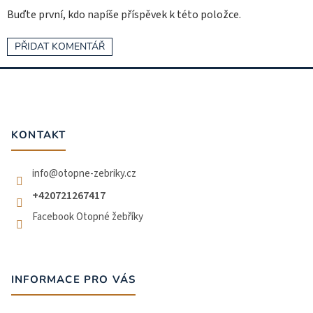
Buďte první, kdo napíše příspěvek k této položce.
PŘIDAT KOMENTÁŘ
Z
á
p
a
t
KONTAKT
í
info
@
otopne-zebriky.cz
+420721267417
Facebook Otopné žebříky
INFORMACE PRO VÁS