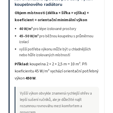
koupelnového radiátoru
Objem místnosti (délka × šířka × výška) ×
koeficient = orientační minimální výkon
40 W/m³
pro lépe izolované prostory
45–50 W/m³
pro běžnou koupelnu s průměrnou
izolací
vyšší potřeba výkonu může být u chladnějších
nebo hůře izolovaných místností
Příklad:
koupelna 2 × 2 × 2,5 m = 10 m³. Při
koeficientu 45 W/m³ vychází orientační potřebný
výkon
450 W
.
Vyšší výkon obvykle znamená rychlejší ohřev a
lepší sušení ručníků, ale je důležité najít
rozumnou rovnováhu mezi komfortem a
provozem.