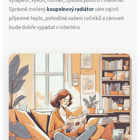
vytápění, výkon, rozměr, způsob použití i materiál.
Správně zvolený
koupelnový radiátor
vám zajistí
příjemné teplo, pohodlné sušení ručníků a zároveň
bude dobře vypadat v interiéru.