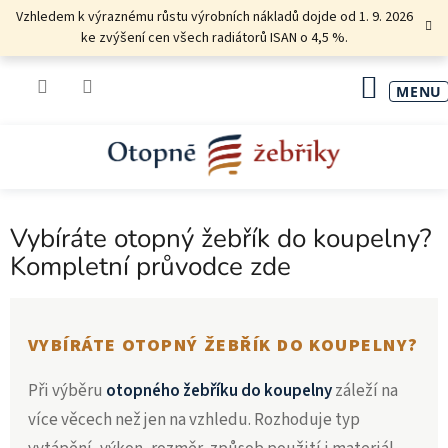
Přejít
Vzhledem k výraznému růstu výrobních nákladů dojde od 1. 9. 2026
na
ke zvýšení cen všech radiátorů ISAN o 4,5 %.
obsah
NÁKU
KOŠÍK
Vybíráte otopný žebřík do koupelny?
Kompletní průvodce zde
VYBÍRÁTE OTOPNÝ ŽEBŘÍK DO KOUPELNY?
Při výběru
otopného žebříku do koupelny
záleží na
více věcech než jen na vzhledu. Rozhoduje typ