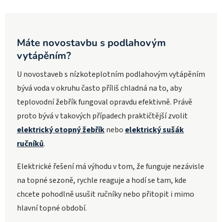
Máte novostavbu s podlahovým
vytápěním?
U novostaveb s nízkoteplotním podlahovým vytápěním
bývá voda v okruhu často příliš chladná na to, aby
teplovodní žebřík fungoval opravdu efektivně. Právě
proto bývá v takových případech praktičtější zvolit
elektrický otopný žebřík
nebo
elektrický sušák
ručníků
.
Elektrické řešení má výhodu v tom, že funguje nezávisle
na topné sezoně, rychle reaguje a hodí se tam, kde
chcete pohodlně usušit ručníky nebo přitopit i mimo
hlavní topné období.