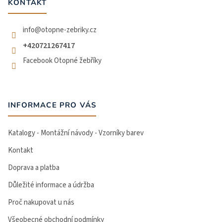
t
KONTAKT
í
info
@
otopne-zebriky.cz
+420721267417
Facebook Otopné žebříky
INFORMACE PRO VÁS
Katalogy - Montážní návody - Vzorníky barev
Kontakt
Doprava a platba
Důležité informace a údržba
Proč nakupovat u nás
Všeobecné obchodní podmínky