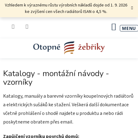
Přejít
Vzhledem k výraznému růstu výrobních nákladů dojde od 1. 9. 2026
na
ke zvýšení cen všech radiátorů ISAN o 4,5 %.
obsah
NÁKU
KOŠÍK
Katalogy - montážní návody -
vzorníky
Katalogy, manuály a barevné vzorníky koupelnových radiátorů
a elektrických sušáků ke stažení. Veškerá další dokumentace
včetně prohlášení o shodě najdete u produktu a nebo rádi
poskytneme obratem přes email.
Zapůjčení vzorníku povrchů domů: