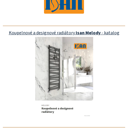
Koupelnové a designové radiátory
Isan Melody
- katalog