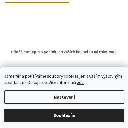
Přinášíme teplo a pohodu do vašich koupelen od roku 2007.
Jsme fér a používáme soubory cookies jen s vaším výslovným
souhlasem. Děkujeme. Více informací
zde
.
Vytvořil Shoptet
Nastavení
Copyright 2026
Otopné žebříky do koupelny
. Všechna práva
vyhrazena.
Upravit nastavení cookies
Souhlasím