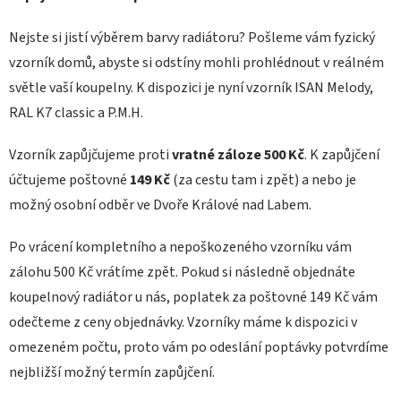
Nejste si jistí výběrem barvy radiátoru? Pošleme vám fyzický
vzorník domů, abyste si odstíny mohli prohlédnout v reálném
světle vaší koupelny. K dispozici je nyní vzorník ISAN Melody,
RAL K7 classic a P.M.H.
Vzorník zapůjčujeme proti
vratné záloze 500 Kč
. K zapůjčení
účtujeme poštovné
149 Kč
(za cestu tam i zpět) a nebo je
možný osobní odběr ve Dvoře Králové nad Labem.
Po vrácení kompletního a nepoškozeného vzorníku vám
zálohu 500 Kč vrátíme zpět. Pokud si následně objednáte
koupelnový radiátor u nás, poplatek za poštovné 149 Kč vám
odečteme z ceny objednávky. Vzorníky máme k dispozici v
omezeném počtu, proto vám po odeslání poptávky potvrdíme
nejbližší možný termín zapůjčení.