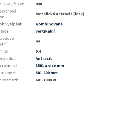
n (75/65°C) W
:
898
ovrchová
Metalická Antracit (lesk)
va
:
ob vytápění
:
Kombinované
ntace
:
vertikální
tředové
ne
jení
:
 (l)
:
9.4
vný odstín
:
Antracit
a rozmezí
:
1501 a více mm
a rozmezí
:
501-600 mm
n rozmezí
:
601-1000 W