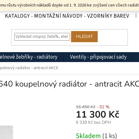
u růstu výrobních nákladů dojde od 1. 9. 2026 ke zvýšení cen všech radiát
KATALOGY - MONTÁŽNÍ NÁVODY - VZORNÍKY BAREV
HLEDAT
lnové žebříky - radiátory
Ventily - připojovací sady
elnový radiátor - antracit AKCE
0 koupelnový radiátor - antracit AK
16 456 Kč
–31 %
11 300 Kč
9 339 Kč bez DPH
Měrná
Skladem
(1 ks)
cena: