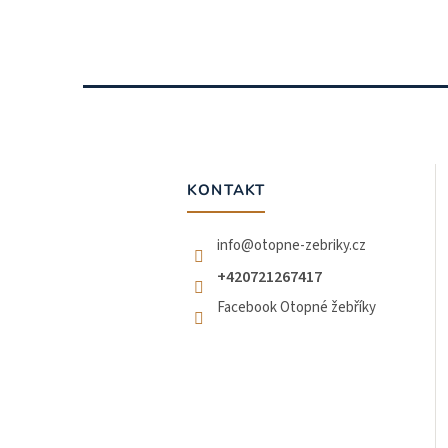
Z
á
p
a
t
KONTAKT
í
info
@
otopne-zebriky.cz
+420721267417
Facebook Otopné žebříky