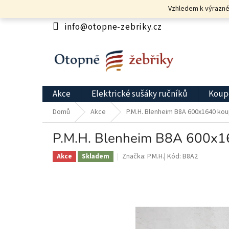
Přejít
Vzhledem k výrazném
na
obsah
info@otopne-zebriky.cz
Akce
Elektrické sušáky ručníků
Koupe
Domů
Akce
P.M.H. Blenheim B8A 600x1640 koup
P.M.H. Blenheim B8A 600x164
Značka:
P.M.H.
Kód:
B8A2
Akce
Skladem