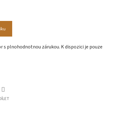
íku
r s plnohodnotnou zárukou. K dispozici je pouze
DÍLET