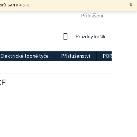
orů ISAN o 4,5 %.
KONTAKT
DOPRAVA A PLATBA
Přihlášení
DŮLEŽITÉ INFO
NÁKUPNÍ
Prázdný košík
KOŠÍK
Elektrické topné tyče
Příslušenství
PORADNA
CE