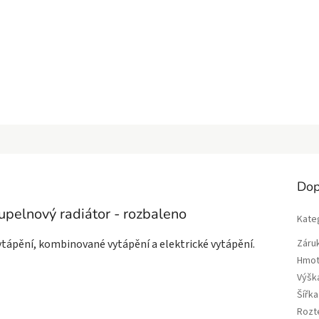
Dop
elnový radiátor - rozbaleno
Kate
ytápění, kombinované vytápění a elektrické vytápění.
Záru
Hmot
Výšk
Šířk
Rozt