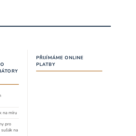
PŘIJÍMÁME ONLINE
RO
PLATBY
IÁTORY
h
k na míru
ny pro
a sušák na