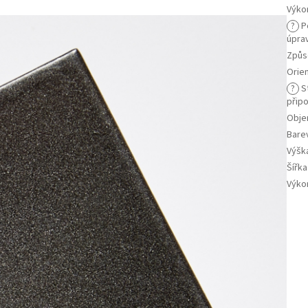
Výko
?
P
úpra
Způs
Orie
?
S
připo
Objem
Bare
Výšk
Šířk
Výko