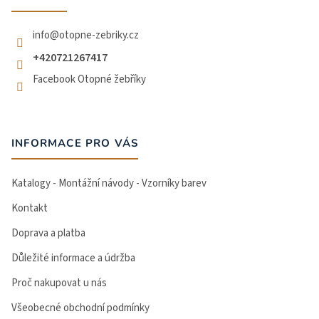
í
info
@
otopne-zebriky.cz
+420721267417
Facebook Otopné žebříky
INFORMACE PRO VÁS
Katalogy - Montážní návody - Vzorníky barev
Kontakt
Doprava a platba
Důležité informace a údržba
Proč nakupovat u nás
Všeobecné obchodní podmínky