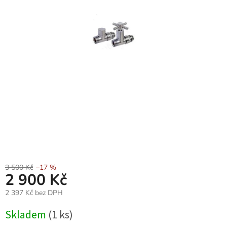
3 500 Kč
–17 %
2 900 Kč
2 397 Kč bez DPH
Měrná
Skladem
(1 ks)
cena: