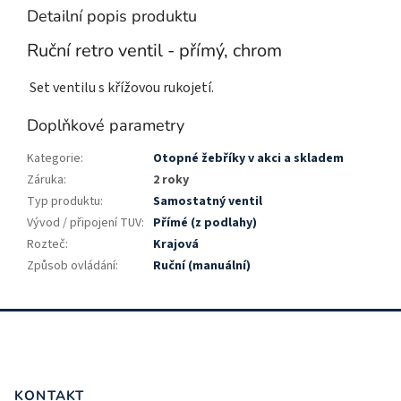
Detailní popis produktu
Ruční retro ventil - přímý, chrom
Set ventilu s křížovou rukojetí.
Doplňkové parametry
Kategorie
:
Otopné žebříky v akci a skladem
Záruka
:
2 roky
Typ produktu
:
Samostatný ventil
Vývod / připojení TUV
:
Přímé (z podlahy)
Rozteč
:
Krajová
Způsob ovládání
:
Ruční (manuální)
Z
á
p
a
t
KONTAKT