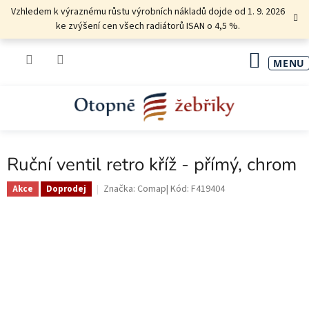
Přejít
Vzhledem k výraznému růstu výrobních nákladů dojde od 1. 9. 2026
na
ke zvýšení cen všech radiátorů ISAN o 4,5 %.
obsah
NÁKU
KOŠÍK
Ruční ventil retro kříž - přímý, chrom
Značka:
Comap
Kód:
F419404
Akce
Doprodej