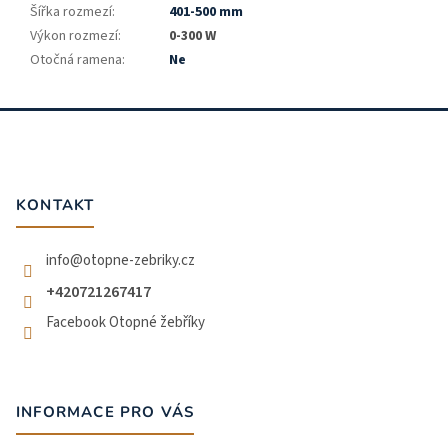
Šířka rozmezí
:
401-500 mm
Výkon rozmezí
:
0-300 W
Otočná ramena
:
Ne
Z
á
p
a
t
KONTAKT
í
info
@
otopne-zebriky.cz
+420721267417
Facebook Otopné žebříky
INFORMACE PRO VÁS