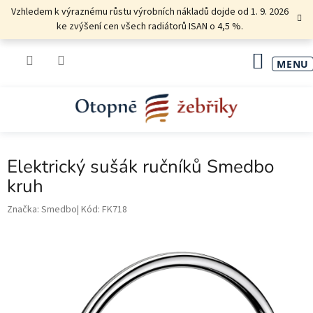
Přejít
Vzhledem k výraznému růstu výrobních nákladů dojde od 1. 9. 2026
na
ke zvýšení cen všech radiátorů ISAN o 4,5 %.
obsah
NÁKU
KOŠÍK
Elektrický sušák ručníků Smedbo
kruh
Značka:
Smedbo
Kód:
FK718