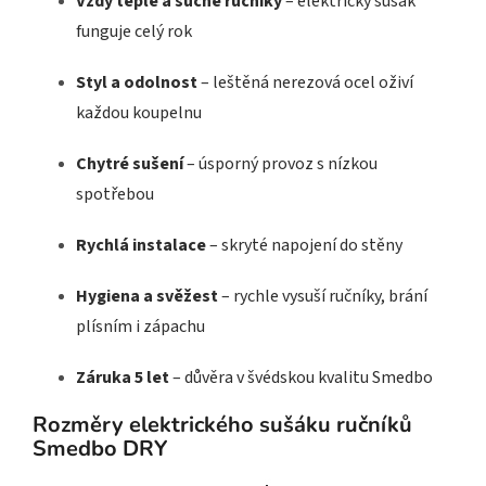
Vždy teplé a suché ručníky
– elektrický sušák
funguje celý rok
Styl a odolnost
– leštěná nerezová ocel oživí
každou koupelnu
Chytré sušení
– úsporný provoz s nízkou
spotřebou
Rychlá instalace
– skryté napojení do stěny
Hygiena a svěžest
– rychle vysuší ručníky, brání
plísním i zápachu
Záruka 5 let
– důvěra v švédskou kvalitu Smedbo
Rozměry elektrického sušáku ručníků
Smedbo DRY