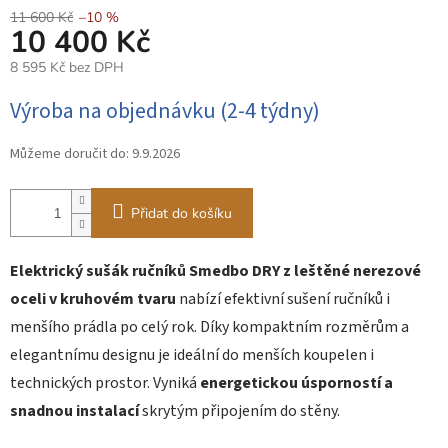
11 600 Kč
–10 %
10 400 Kč
8 595 Kč bez DPH
Měrná
Výroba na objednávku (2-4 týdny)
cena:
Můžeme doručit do:
9.9.2026
Přidat do košíku
Elektrický sušák ručníků Smedbo DRY z leštěné nerezové
oceli v kruhovém tvaru
nabízí efektivní sušení ručníků i
menšího prádla po celý rok. Díky kompaktním rozměrům a
elegantnímu designu je ideální do menších koupelen i
technických prostor. Vyniká
energetickou úsporností a
snadnou instalací
skrytým připojením do stěny.