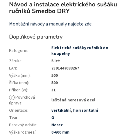
Návod a instalace elektrického sušáku
ručníků Smedbo DRY
Montážní návody a manuály najdete zde.
Doplňkové parametry
Elektrické sušáky ručníků do
Kategorie
:
koupelny
Záruka
:
5 let
EAN
:
7391447088267
Výška (mm)
:
500
Šířka (mm)
:
500
Příkon (W)
:
31
?
Povrchová
leštěná nerezová ocel
úprava
:
Orientace
:
vertikální
,
horizontální
Tvar
:
O
Barevný odstín
:
Nerez
Výška rozmezí
:
0-600 mm