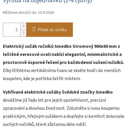
Výroba na objednávku (2-4 týdny)
cena:
Můžeme doručit do:
10.9.2026
Přidat do košíku
Elektrický sušák ručníků Smedbo Stromový 900x80 mm z
leštěné nerezové oceli nabízí elegantní, minimalistické a
prostorově úsporné řešení pro každodenní sušení ručníků.
Díky štíhlému vertikálnímu tvaru se skvěle hodí i do menších
koupelen, kde je potřeba šetřit místem.
Vyhřívané elektrické sušáky švédské značky Smedbo
dovážíme již řadu let pro jejich spolehlivost, precizní
zpracování a dlouhou životnost. Zútulněte si svou koupelnu
praktickým, hřejivým sušákem a dopřejte si komfort dokonale
suchých ručníků, které zůstanou déle svěží.