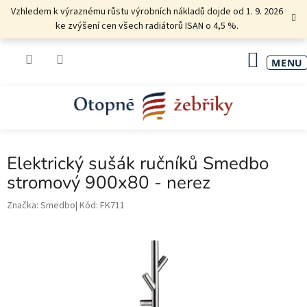
Přejít
Vzhledem k výraznému růstu výrobních nákladů dojde od 1. 9. 2026
na
ke zvýšení cen všech radiátorů ISAN o 4,5 %.
obsah
NÁKU
KOŠÍK
Elektrický sušák ručníků Smedbo
stromový 900x80 - nerez
Značka:
Smedbo
Kód:
FK711