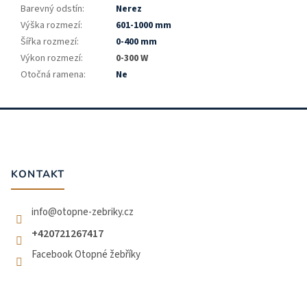
Barevný odstín
:
Nerez
Výška rozmezí
:
601-1000 mm
Šířka rozmezí
:
0-400 mm
Výkon rozmezí
:
0-300 W
Otočná ramena
:
Ne
Z
á
p
a
t
KONTAKT
í
info
@
otopne-zebriky.cz
+420721267417
Facebook Otopné žebříky