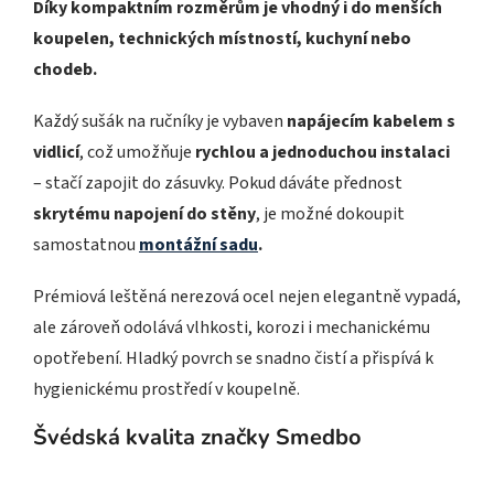
Díky kompaktním rozměrům je vhodný i do menších
koupelen, technických místností, kuchyní nebo
chodeb.
Každý sušák na ručníky je vybaven
napájecím kabelem s
vidlicí
, což umožňuje
rychlou a jednoduchou instalaci
– stačí zapojit do zásuvky. Pokud dáváte přednost
skrytému napojení do stěny
, je možné dokoupit
samostatnou
montážní sadu
.
Prémiová leštěná nerezová ocel nejen elegantně vypadá,
ale zároveň odolává vlhkosti, korozi i mechanickému
opotřebení. Hladký povrch se snadno čistí a přispívá k
hygienickému prostředí v koupelně.
Švédská kvalita značky Smedbo