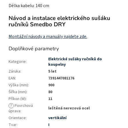
Délka kabelu: 140 cm
Návod a instalace elektrického sušáku
ručníků Smedbo DRY
Montážní návody a manuály najdete zde.
Doplňkové parametry
Elektrické sušáky ručníků do
Kategorie
:
koupelny
Záruka
:
5 let
EAN
:
7391447081176
Výška (mm)
:
900
Šířka (mm)
:
80
Příkon (W)
:
11
?
Povrchová
leštěná nerezová ocel
úprava
:
Orientace
:
vertikální
Tvar
:
I