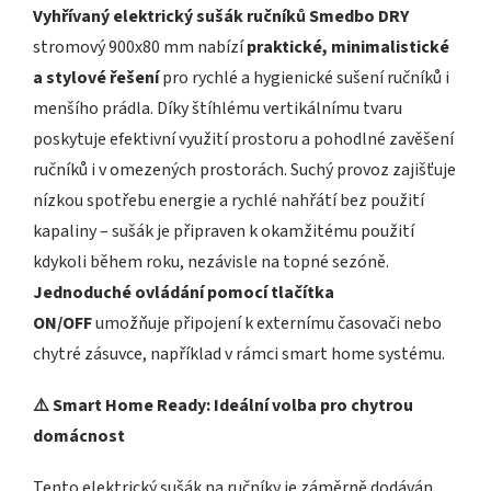
Vyhřívaný elektrický sušák ručníků Smedbo DRY
stromový 900x80 mm nabízí
praktické, minimalistické
a stylové řešení
pro rychlé a hygienické sušení ručníků i
menšího prádla. Díky štíhlému vertikálnímu tvaru
poskytuje efektivní využití prostoru a pohodlné zavěšení
ručníků i v omezených prostorách. Suchý provoz zajišťuje
nízkou spotřebu energie a rychlé nahřátí bez použití
kapaliny – sušák je připraven k okamžitému použití
kdykoli během roku, nezávisle na topné sezóně.
Jednoduché ovládání pomocí tlačítka
ON/OFF
umožňuje připojení k externímu časovači nebo
chytré zásuvce, například v rámci smart home systému.
⚠️ Smart Home Ready: Ideální volba pro chytrou
domácnost
Tento elektrický sušák na ručníky je záměrně dodáván