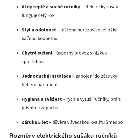
Vždy teplé a suché ručníky
– elektrický sušák
funguje celý rok
Styl a odolnost
– leštěná nerezová ocel oživí
každou koupelnu
Chytré sušení
– úsporný provoz s nízkou
spotřebou
Jednoduchá instalace
– zapojení do zásuvky
během pár minut
Hygiena a svěžest
– rychle vysuší ručníky, brání
plísním i zápachu
Záruka 5 let
– důvěra v švédskou kvalitu Smedbo
Rozměry elektrického sušáku ručníků