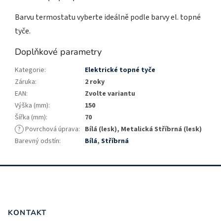
Barvu termostatu vyberte ideálně podle barvy el. topné
tyče.
Doplňkové parametry
Kategorie
:
Elektrické topné tyče
Záruka
:
2 roky
EAN
:
Zvolte variantu
Výška (mm)
:
150
Šířka (mm)
:
70
?
Povrchová úprava
:
Bílá (lesk), Metalická Stříbrná (lesk)
Barevný odstín
:
Bílá
,
Stříbrná
Z
á
p
a
t
KONTAKT