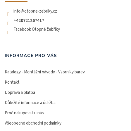
í
info
@
otopne-zebriky.cz
+420721267417
Facebook Otopné žebříky
INFORMACE PRO VÁS
Katalogy - Montážní návody - Vzorníky barev
Kontakt
Doprava a platba
Důležité informace a údržba
Proč nakupovat u nás
Všeobecné obchodní podmínky