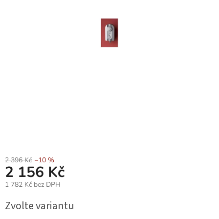
2 396 Kč
–10 %
2 156 Kč
1 782 Kč bez DPH
Měrná
Zvolte variantu
cena: