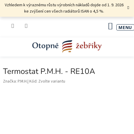
Přejít
Vzhledem k výraznému růstu výrobních nákladů dojde od 1. 9. 2026
na
ke zvýšení cen všech radiátorů ISAN o 4,5 %.
obsah
NÁKU
KOŠÍK
Termostat P.M.H. - RE10A
Značka:
P.M.H.
Kód:
Zvolte variantu