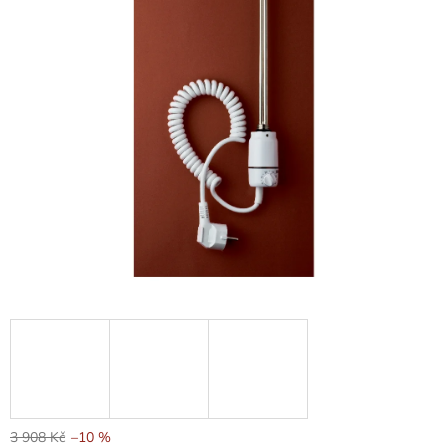
3 908 Kč
–10 %