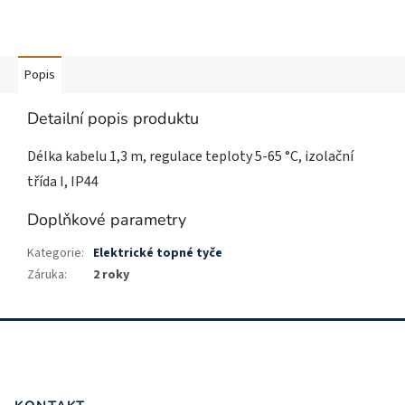
Popis
Detailní popis produktu
Délka kabelu 1,3 m, regulace teploty 5-65 °C, izolační
třída I, IP44
Doplňkové parametry
Kategorie
:
Elektrické topné tyče
Záruka
:
2 roky
Z
á
p
a