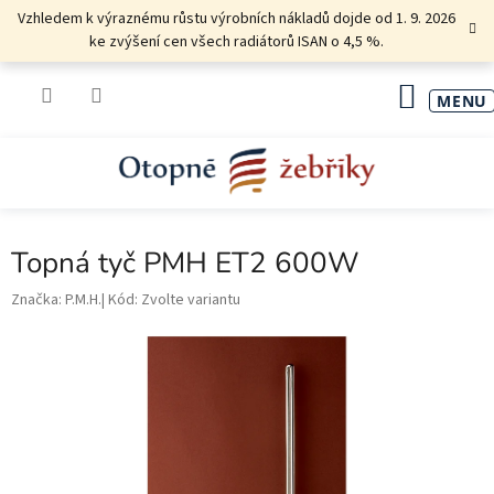
Přejít
Vzhledem k výraznému růstu výrobních nákladů dojde od 1. 9. 2026
na
ke zvýšení cen všech radiátorů ISAN o 4,5 %.
obsah
NÁKU
KOŠÍK
Topná tyč PMH ET2 600W
Značka:
P.M.H.
Kód:
Zvolte variantu