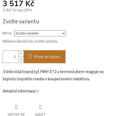
3 517 Kč
2 907 Kč bez DPH
Měrná
Zvolte variantu
cena:
Barva
Můžeme doručit do:
Zvolte variantu
Přidat do košíku
Elektrická topná tyč PMH ET2 s termostatem reaguje na
teplotu topného media v koupelnovém radiátoru.
Detailní informace
ZEPTAT SE
SDÍLET