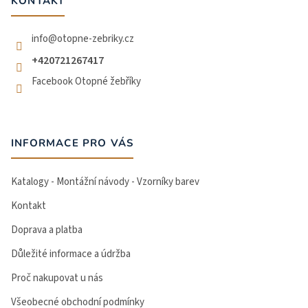
t
KONTAKT
í
info
@
otopne-zebriky.cz
+420721267417
Facebook Otopné žebříky
INFORMACE PRO VÁS
Katalogy - Montážní návody - Vzorníky barev
Kontakt
Doprava a platba
Důležité informace a údržba
Proč nakupovat u nás
Všeobecné obchodní podmínky