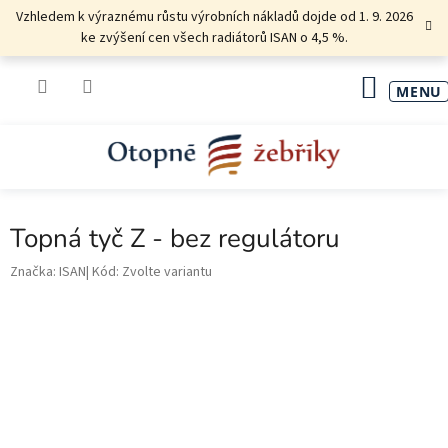
Přejít
Vzhledem k výraznému růstu výrobních nákladů dojde od 1. 9. 2026
na
ke zvýšení cen všech radiátorů ISAN o 4,5 %.
obsah
NÁKU
KOŠÍK
Topná tyč Z - bez regulátoru
Značka:
ISAN
Kód:
Zvolte variantu