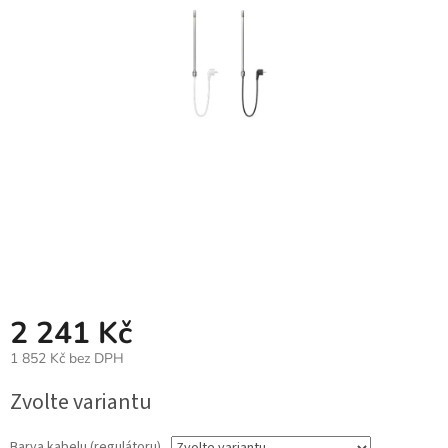
2 241 Kč
1 852 Kč bez DPH
Měrná
Zvolte variantu
cena:
Barva kabelu (regulátoru)