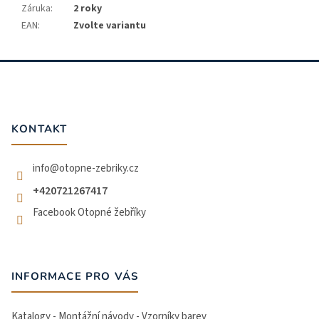
Záruka
:
2 roky
EAN
:
Zvolte variantu
Z
á
p
a
t
KONTAKT
í
info
@
otopne-zebriky.cz
+420721267417
Facebook Otopné žebříky
INFORMACE PRO VÁS
Katalogy - Montážní návody - Vzorníky barev