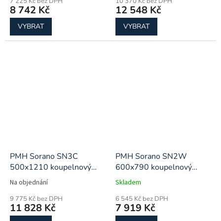
7 225 Kč bez DPH
10 370 Kč bez DPH
8 742 Kč
12 548 Kč
VYBRAT
VYBRAT
PMH Sorano SN3C
PMH Sorano SN2W
500x1210 koupelnový
600x790 koupelnový
radiátor
radiátor
Na objednání
Skladem
9 775 Kč bez DPH
6 545 Kč bez DPH
11 828 Kč
7 919 Kč