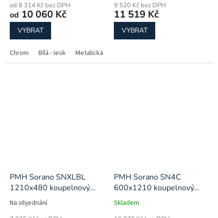
od 8 314 Kč bez DPH
9 520 Kč bez DPH
10 060 Kč
11 519 Kč
od
VYBRAT
VYBRAT
Chrom
Bílá - lesk
Metalická stříbrná - lesk
Černá - pololesk
Še
PMH Sorano SNXLBL
PMH Sorano SN4C
1210x480 koupelnový
600x1210 koupelnový
radiátor
radiátor
Na objednání
Skladem