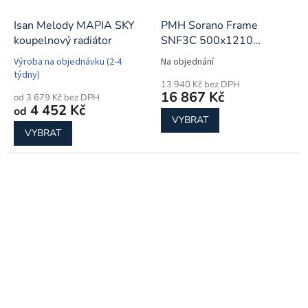
Isan Melody MAPIA SKY
PMH Sorano Frame
koupelnový radiátor
SNF3C 500x1210
koupelnový radiátor
Výroba na objednávku (2-4
Na objednání
týdny)
13 940 Kč bez DPH
16 867 Kč
od 3 679 Kč bez DPH
4 452 Kč
od
VYBRAT
VYBRAT