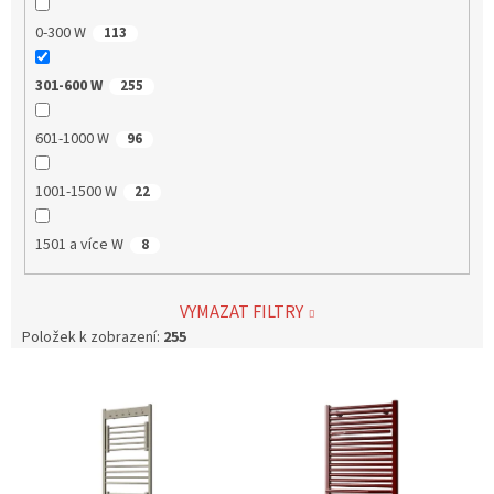
0-300 W
113
301-600 W
255
601-1000 W
96
1001-1500 W
22
1501 a více W
8
VYMAZAT FILTRY
Položek k zobrazení:
255
V
ý
p
i
s