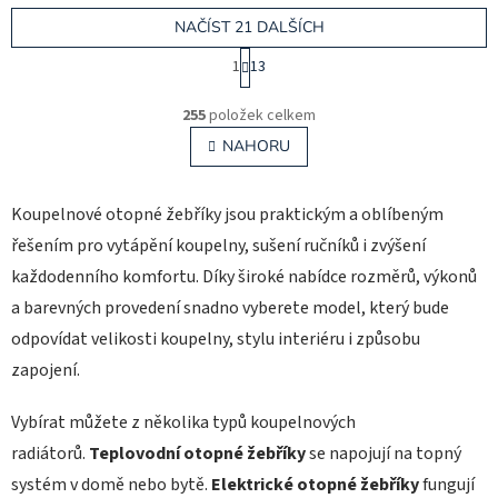
NAČÍST 21 DALŠÍCH
S
1
13
t
r
O
á
v
255
položek celkem
n
l
NAHORU
k
á
o
d
v
a
á
Koupelnové otopné žebříky jsou praktickým a oblíbeným
c
n
í
í
řešením pro vytápění koupelny, sušení ručníků i zvýšení
p
každodenního komfortu. Díky široké nabídce rozměrů, výkonů
r
v
a barevných provedení snadno vyberete model, který bude
k
odpovídat velikosti koupelny, stylu interiéru i způsobu
y
v
zapojení.
ý
p
Vybírat můžete z několika typů koupelnových
i
radiátorů.
Teplovodní otopné žebříky
s
se napojují na topný
u
systém v domě nebo bytě.
Elektrické otopné žebříky
fungují