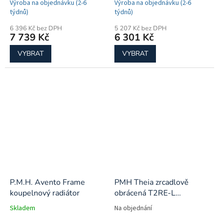
Výroba na objednávku (2-6
Výroba na objednávku (2-6
týdnů)
týdnů)
6 396 Kč bez DPH
5 207 Kč bez DPH
7 739 Kč
6 301 Kč
VYBRAT
VYBRAT
P.M.H. Avento Frame
PMH Theia zrcadlově
koupelnový radiátor
obrácená T2RE-L
500x1540 koupelnový
Skladem
Na objednání
radiátor