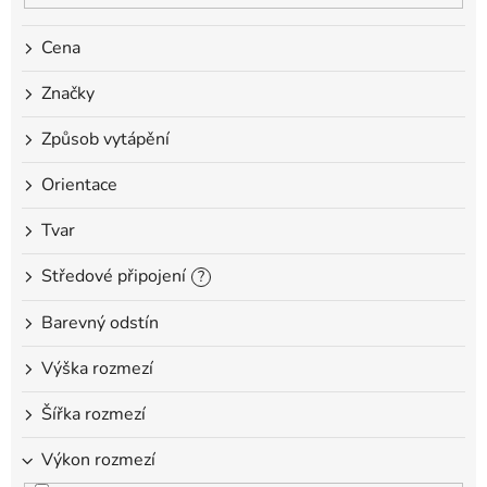
o
d
Cena
u
k
Značky
t
ů
Způsob vytápění
Orientace
Tvar
Středové připojení
?
Barevný odstín
Výška rozmezí
Šířka rozmezí
Výkon rozmezí