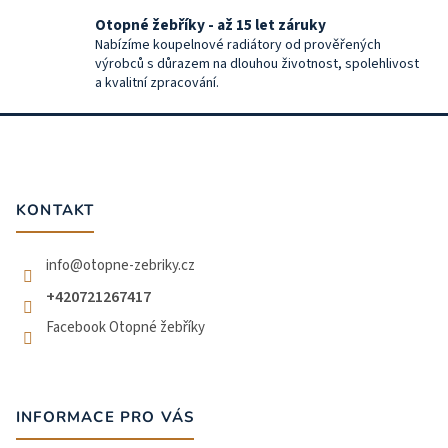
Otopné žebříky - až 15 let záruky
Nabízíme koupelnové radiátory od prověřených
výrobců s důrazem na dlouhou životnost, spolehlivost
a kvalitní zpracování.
Z
á
p
a
t
KONTAKT
í
info
@
otopne-zebriky.cz
+420721267417
Facebook Otopné žebříky
INFORMACE PRO VÁS