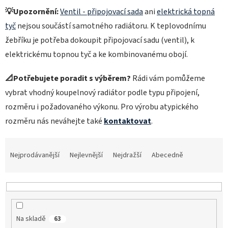
💡Upozornění:
Ventil - připojovací sada
ani
elektrická topná
tyč
nejsou součástí samotného radiátoru. K teplovodnímu
žebříku je potřeba dokoupit připojovací sadu (ventil), k
elektrickému topnou tyč a ke kombinovanému obojí.
📐Potřebujete poradit s výběrem?
Rádi vám pomůžeme
vybrat vhodný koupelnový radiátor podle typu připojení,
rozměru i požadovaného výkonu. Pro výrobu atypického
rozměru nás neváhejte také
kontaktovat
.
Ř
a
Nejprodávanější
Nejlevnější
Nejdražší
Abecedně
z
e
n
í
p
Na skladě
63
r