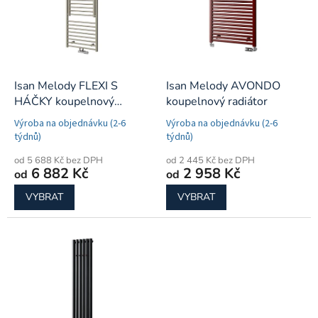
p
r
o
d
u
k
Isan Melody FLEXI S
Isan Melody AVONDO
t
HÁČKY koupelnový
koupelnový radiátor
ů
radiátor
Výroba na objednávku (2-6
Výroba na objednávku (2-6
týdnů)
týdnů)
od 5 688 Kč bez DPH
od 2 445 Kč bez DPH
6 882 Kč
2 958 Kč
od
od
VYBRAT
VYBRAT