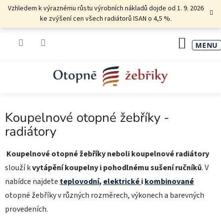
Přejít
Vzhledem k výraznému růstu výrobních nákladů dojde od 1. 9. 2026
na
ke zvýšení cen všech radiátorů ISAN o 4,5 %.
obsah
NÁKU
KOŠÍK
Koupelnové otopné žebříky -
radiátory
Koupelnové otopné žebříky neboli koupelnové radiátory
slouží k
vytápění koupelny i pohodlnému sušení ručníků
. V
nabídce najdete
teplovodní
,
elektrické
i
kombinované
otopné žebříky v různých rozměrech, výkonech a barevných
provedeních.