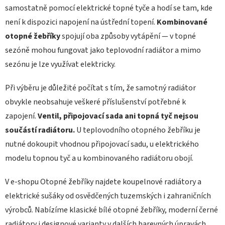
samostatně pomocí elektrické topné tyče a hodí se tam, kde
není k dispozici napojení na ústřední topení.
Kombinované
otopné žebříky
spojují oba způsoby vytápění — v topné
sezóně mohou fungovat jako teplovodní radiátor a mimo
sezónu je lze využívat elektricky.
Při výběru je důležité počítat s tím, že samotný radiátor
obvykle neobsahuje veškeré příslušenství potřebné k
zapojení.
Ventil, připojovací sada ani topná tyč nejsou
součástí radiátoru.
U teplovodního otopného žebříku je
nutné dokoupit vhodnou připojovací sadu, u elektrického
modelu topnou tyč a u kombinovaného radiátoru obojí.
V e-shopu Otopné žebříky najdete koupelnové radiátory a
elektrické sušáky od osvědčených tuzemských i zahraničních
výrobců. Nabízíme klasické bílé otopné žebříky, moderní černé
radiátory i designové varianty v dalších barevných úpravách.