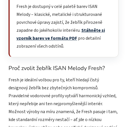
Fresh je dostupný v celé paletě barev ISAN
Melody – klasické, metalické i strukturované
povrchové úpravy zajistí, že žebřík přirozeně
zapadne do jakéhokoliv interiéru.
Stáhněte si
vzorník barev ve formátu PDF
pro detailní
zobrazení všech odstínů.
Proč zvolit žebřík ISAN Melody Fresh?
Fresh je ideální volbou pro ty, kteří hledají čistý
designový žebřík bez zbytečných kompromisů.
Pravidelné vodorovné profily vytváří harmonický vzhled,
který nepřebije ani ten nejpromyšlenější interiér.
Možnost výroby na míru znamená, že Fresh pasuje i tam,
kde standardní rozměry nestačí – ať jde o nízkou