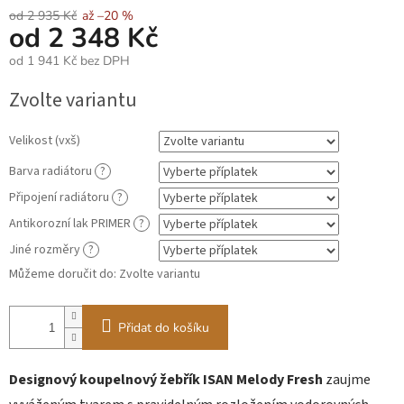
od 2 935 Kč
až –20 %
od
2 348 Kč
od
1 941 Kč
bez DPH
Měrná
Zvolte variantu
cena:
Velikost (vxš)
Barva radiátoru
?
Připojení radiátoru
?
Antikorozní lak PRIMER
?
Jiné rozměry
?
Můžeme doručit do:
Zvolte variantu
Přidat do košíku
Designový koupelnový žebřík ISAN Melody Fresh
zaujme