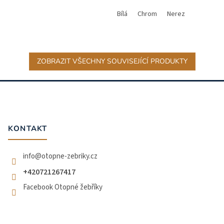
Bílá
Chrom
Nerez
ZOBRAZIT VŠECHNY SOUVISEJÍCÍ PRODUKTY
Z
á
p
a
t
KONTAKT
í
info
@
otopne-zebriky.cz
+420721267417
Facebook Otopné žebříky