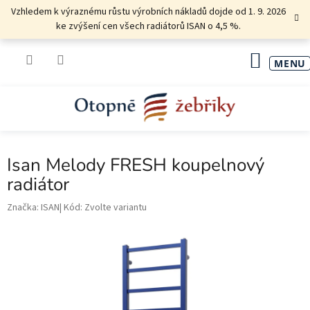
Přejít
Vzhledem k výraznému růstu výrobních nákladů dojde od 1. 9. 2026
na
ke zvýšení cen všech radiátorů ISAN o 4,5 %.
obsah
NÁKU
KOŠÍK
Isan Melody FRESH koupelnový
radiátor
Značka:
ISAN
Kód:
Zvolte variantu