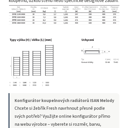
koupelnu, úzkou stěnu nebo specifické designové zadání.
Konfigurátor koupelnových radiátorů ISAN Melody
Chcete si žebřík Fresh navrhnout přesně podle
svých potřeb? Využijte online konfigurátor přímo
na webu výrobce – vyberete si rozměr, barvu,