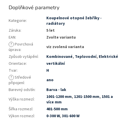
Doplňkové parametry
Koupelnové otopné žebříky -
Kategorie
:
radiátory
Záruka
:
5 let
EAN
:
Zvolte variantu
?
Povrchová
viz zvolená varianta
úprava
:
Způsob vytápění
:
Kombinované
,
Teplovodní
,
Elektrické
Orientace
:
vertikální
Tvar
:
H
?
Středové
ano
připojení
:
Barevný odstín
:
Barva - lak
1001-1200 mm
,
1201-1500 mm
,
1501 a
Výška rozmezí
:
více mm
Šířka rozmezí
:
401-500 mm
Výkon rozmezí
:
0-300 W
,
301-600 W