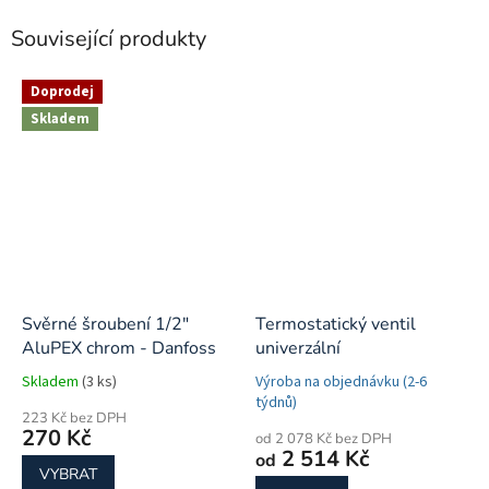
Související produkty
Doprodej
Skladem
Svěrné šroubení 1/2"
Termostatický ventil
AluPEX chrom - Danfoss
univerzální
Skladem
(3 ks)
Výroba na objednávku (2-6
týdnů)
223 Kč bez DPH
270 Kč
od 2 078 Kč bez DPH
2 514 Kč
od
VYBRAT