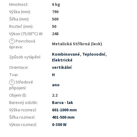
Hmotnost
:
6 kg
Výška (mm)
:
790
Šířka (mm)
:
500
Rozteč (mm)
:
50
Výkon (75/65°C) W
:
248
?
Povrchová
Metalická Stříbrná (lesk)
úprava
:
Kombinované
,
Teplovodní
,
Způsob vytápění
:
Elektrické
Orientace
:
vertikální
Tvar
:
H
?
Středové
ano
připojení
:
Objem (l)
:
2.2
Barevný odstín
:
Barva - lak
Výška rozmezí
:
601-1000 mm
Šířka rozmezí
:
401-500 mm
Výkon rozmezí
:
0-300 W