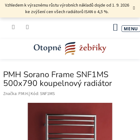
Přejít
Vzhledem k výraznému růstu výrobních nákladů dojde od 1. 9. 2026
na
ke zvýšení cen všech radiátorů ISAN o 4,5 %.
obsah
NÁKU
KOŠÍK
PMH Sorano Frame SNF1MS
500x790 koupelnový radiátor
Značka:
P.M.H.
Kód:
SNF1MS