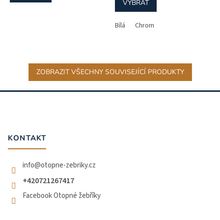
VYBRAT
Bílá
Chrom
ZOBRAZIT VŠECHNY SOUVISEJÍCÍ PRODUKTY
Z
á
p
a
t
KONTAKT
í
info
@
otopne-zebriky.cz
+420721267417
Facebook Otopné žebříky