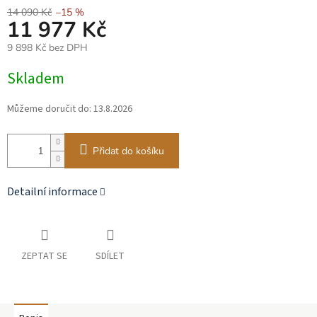
14 090 Kč
–15 %
11 977 Kč
9 898 Kč bez DPH
Měrná
Skladem
cena:
Můžeme doručit do:
13.8.2026
Přidat do košíku
Detailní informace
ZEPTAT SE
SDÍLET