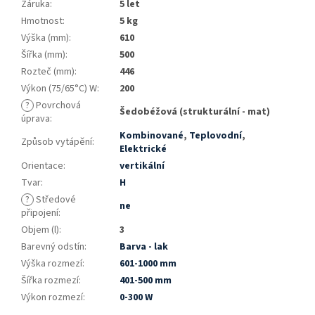
Záruka
:
5 let
Hmotnost
:
5 kg
Výška (mm)
:
610
Šířka (mm)
:
500
Rozteč (mm)
:
446
Výkon (75/65°C) W
:
200
?
Povrchová
Šedobéžová (strukturální - mat)
úprava
:
Kombinované
,
Teplovodní
,
Způsob vytápění
:
Elektrické
Orientace
:
vertikální
Tvar
:
H
?
Středové
ne
připojení
:
Objem (l)
:
3
Barevný odstín
:
Barva - lak
Výška rozmezí
:
601-1000 mm
Šířka rozmezí
:
401-500 mm
Výkon rozmezí
:
0-300 W