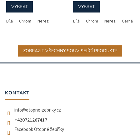
VYBRAT
VYBRAT
Bílá
Chrom
Nerez
Bílá
Chrom
Nerez
Černá - l
ZOBRAZIT VŠECHNY SOUVISEJÍCÍ PRODUKTY
Z
á
p
a
t
KONTAKT
í
info
@
otopne-zebriky.cz
+420721267417
Facebook Otopné žebříky