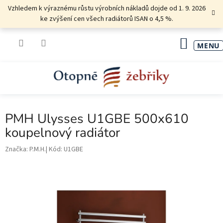
Přejít
Vzhledem k výraznému růstu výrobních nákladů dojde od 1. 9. 2026
na
ke zvýšení cen všech radiátorů ISAN o 4,5 %.
obsah
NÁKU
KOŠÍK
PMH Ulysses U1GBE 500x610
koupelnový radiátor
Značka:
P.M.H.
Kód:
U1GBE