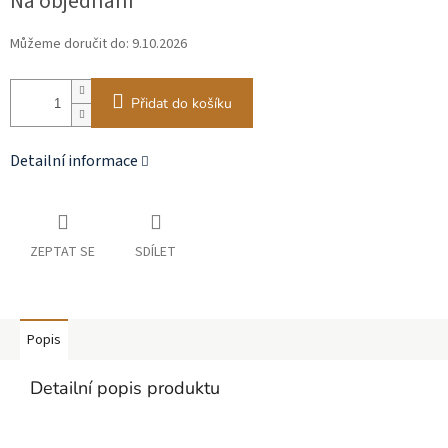
Na objednání
cena:
Můžeme doručit do:
9.10.2026
Přidat do košíku
Detailní informace
ZEPTAT SE
SDÍLET
Popis
Detailní popis produktu