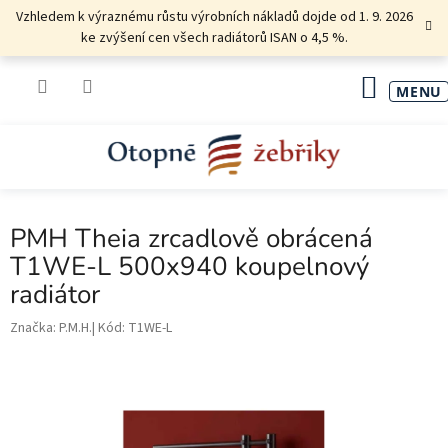
Přejít
Vzhledem k výraznému růstu výrobních nákladů dojde od 1. 9. 2026
na
ke zvýšení cen všech radiátorů ISAN o 4,5 %.
obsah
NÁKU
KOŠÍK
PMH Theia zrcadlově obrácená
T1WE-L 500x940 koupelnový
radiátor
Značka:
P.M.H.
Kód:
T1WE-L