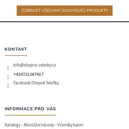
ZOBRAZIT VŠECHNY SOUVISEJÍCÍ PRODUKTY
Z
á
p
a
t
KONTAKT
í
info
@
otopne-zebriky.cz
+420721267417
Facebook Otopné žebříky
INFORMACE PRO VÁS
Katalogy - Montážní návody - Vzorníky barev