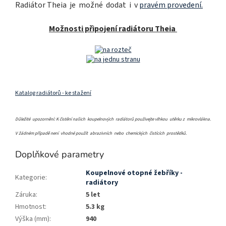
Radiátor Theia je možné dodat i v
pravém provedení.
Možnosti připojení radiátoru Theia
Katalog radiátorů - ke stažení
Důležité upozornění: K čistění našich koupelnových radiátorů použivejte vlhkou utěrku z mikrovlákna.
V žádném případě není vhodné použít abrazivních nebo chemických čistících prostědků.
Doplňkové parametry
Koupelnové otopné žebříky -
Kategorie
:
radiátory
Záruka
:
5 let
Hmotnost
:
5.3 kg
Výška (mm)
:
940