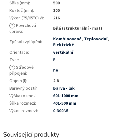
Šířka (mm)
:
500
Rozteč (mm)
:
100
Výkon (75/65°C) W
:
216
?
Povrchová
Bílá (strukturální - mat)
úprava
:
Kombinované
,
Teplovodní
,
Způsob vytápění
:
Elektrické
Orientace
:
vertikální
Tvar
:
E
?
Středové
ne
připojení
:
Objem (l)
:
2.8
Barevný odstín
:
Barva - lak
Výška rozmezí
:
601-1000 mm
Šířka rozmezí
:
401-500 mm
Výkon rozmezí
:
0-300 W
Související produkty