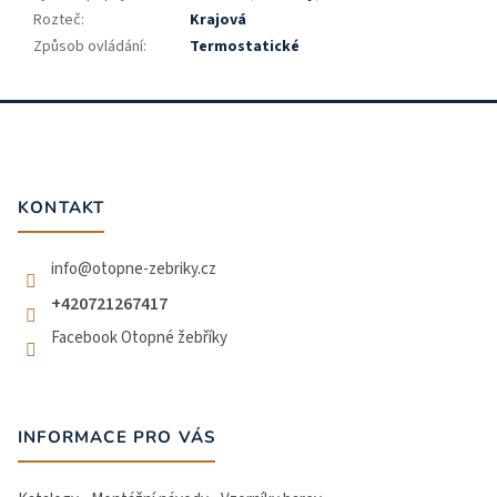
Rozteč
:
Krajová
Způsob ovládání
:
Termostatické
Z
á
p
a
t
KONTAKT
í
info
@
otopne-zebriky.cz
+420721267417
Facebook Otopné žebříky
INFORMACE PRO VÁS