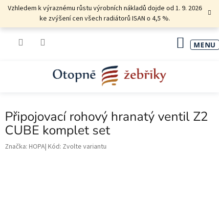
Přejít
Vzhledem k výraznému růstu výrobních nákladů dojde od 1. 9. 2026
na
ke zvýšení cen všech radiátorů ISAN o 4,5 %.
obsah
NÁKU
KOŠÍK
Připojovací rohový hranatý ventil Z2
CUBE komplet set
Značka:
HOPA
Kód:
Zvolte variantu