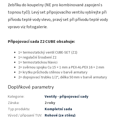
žebříku do koupelny (NE pro kombinované zapojení s
topnou tyčí). Levý set připojovacího ventilu vybírejte při
přívodu teplé vody vlevo, pravý set při přívodu teplé vody
vpravo viz fotogalerie.
Připojovací sada Z2 CUBE obsahuje:
1× termostatický ventil CUBE-SET (Z2)
1× regulační šroubení Z2
1× termostatickou hlavici
2× svěrnou spojku Cu 15 × 1 mm a PEX-AL-PEX 16 × 2 mm
2× krytku průchodu stěnou v barvě armatury
2× dopojovací trubku 1/2“, délka 50 mm v barvě armatury
Doplňkové parametry
Kategorie
:
Ventily - připojovací sady
Záruka
:
2 roky
Typ produktu
:
Kompletní sada
Vývod / připojení TUV
:
Rohové (ze stěny)