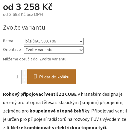
od
3 258 Kč
od
2 693 Kč
bez DPH
Měrná
Zvolte variantu
cena:
Barva
Orientace
Můžeme doručit do:
Zvolte variantu
Přidat do košíku
Rohový připojovací ventil Z2
CUBE
v hranatém designu je
určený pro otopná tělesa s klasickým (krajním) připojením,
zejména pro
koupelnové otopné
žebříky
. Připojovací ventil
je určen pro připojení radiátorů na rozvody TUV s vývodem ze
zdi.
Nelze kombinovat s elektrickou topnou tyčí.