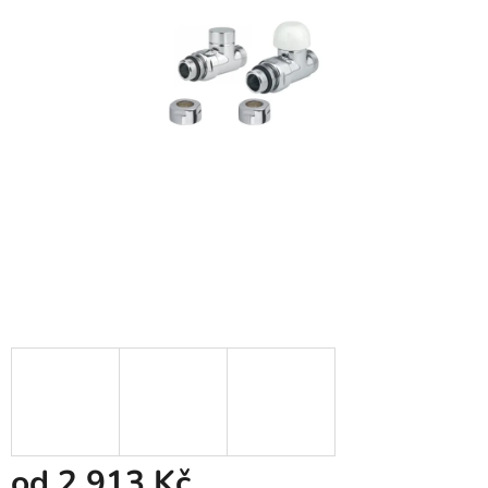
od
2 913 Kč