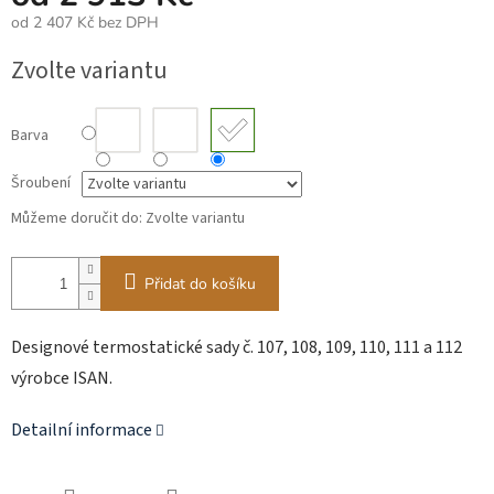
od
2 407 Kč
bez DPH
Měrná
Zvolte variantu
cena:
Barva
Šroubení
Můžeme doručit do:
Zvolte variantu
Přidat do košíku
Designové termostatické sady č. 107, 108, 109, 110, 111 a 112
výrobce ISAN.
Detailní informace