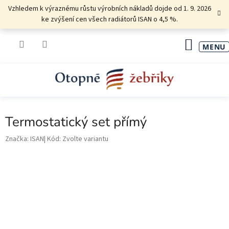
Přejít
Vzhledem k výraznému růstu výrobních nákladů dojde od 1. 9. 2026
na
ke zvýšení cen všech radiátorů ISAN o 4,5 %.
obsah
NÁKU
KOŠÍK
Termostatický set přímý
Značka:
ISAN
Kód:
Zvolte variantu