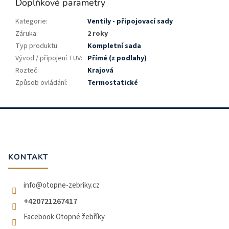
Doplňkové parametry
Kategorie
:
Ventily - připojovací sady
Záruka
:
2 roky
Typ produktu
:
Kompletní sada
Vývod / připojení TUV
:
Přímé (z podlahy)
Rozteč
:
Krajová
Způsob ovládání
:
Termostatické
Z
á
p
a
t
KONTAKT
í
info
@
otopne-zebriky.cz
+420721267417
Facebook Otopné žebříky