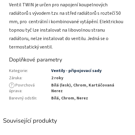
Ventil TWIN je určen pro napojení koupelnových
radiátorů s vývodem tzv. na střed radiátorů s roztečí 50
mm, pro centrální i kombinované vytápění. Elektrickou
topnou tyč lze instalovat na libovolnou stranu
radiátoru, nelze instalovat do ventilu. Jedná se o
termostatický ventil.
Doplňkové parametry
Kategorie
:
Ventily - připojovací sady
Záruka
:
2 roky
?
Povrchová
Bílá (lesk), Chrom, Kartáčovaná
úprava
:
Nerez
Barevný odstín
:
Bílá, Chrom, Nerez
Související produkty