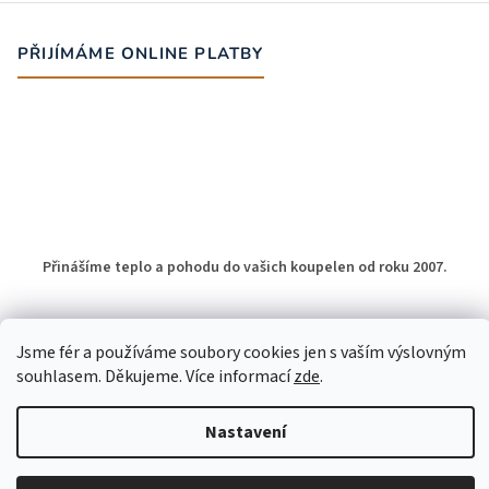
PŘIJÍMÁME ONLINE PLATBY
Přinášíme teplo a pohodu do vašich koupelen od roku 2007.
Jsme fér a používáme soubory cookies jen s vaším výslovným
souhlasem. Děkujeme. Více informací
zde
.
Vytvořil Shoptet
Nastavení
Copyright 2026
Otopné žebříky do koupelny
. Všechna práva