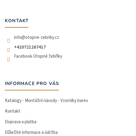
á
p
a
t
KONTAKT
í
info
@
otopne-zebriky.cz
+420721267417
Facebook Otopné žebříky
INFORMACE PRO VÁS
Katalogy - Montážní návody - Vzorníky barev
Kontakt
Doprava a platba
Důležité informace a údržba