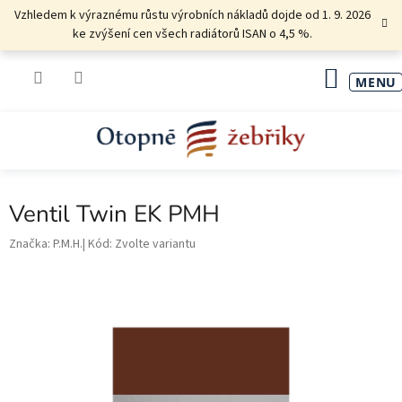
Přejít
Vzhledem k výraznému růstu výrobních nákladů dojde od 1. 9. 2026
na
ke zvýšení cen všech radiátorů ISAN o 4,5 %.
obsah
NÁKU
KOŠÍK
Ventil Twin EK PMH
Značka:
P.M.H.
Kód:
Zvolte variantu