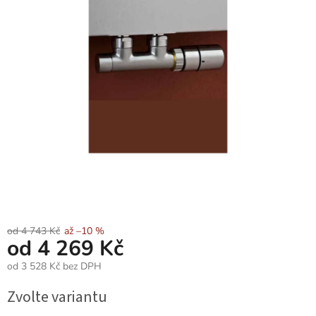
od 4 743 Kč
až –10 %
od
4 269 Kč
od
3 528 Kč
bez DPH
Měrná
Zvolte variantu
cena: