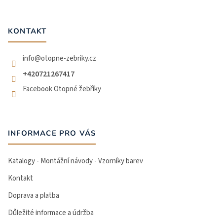
p
a
t
KONTAKT
í
info
@
otopne-zebriky.cz
+420721267417
Facebook Otopné žebříky
INFORMACE PRO VÁS
Katalogy - Montážní návody - Vzorníky barev
Kontakt
Doprava a platba
Důležité informace a údržba