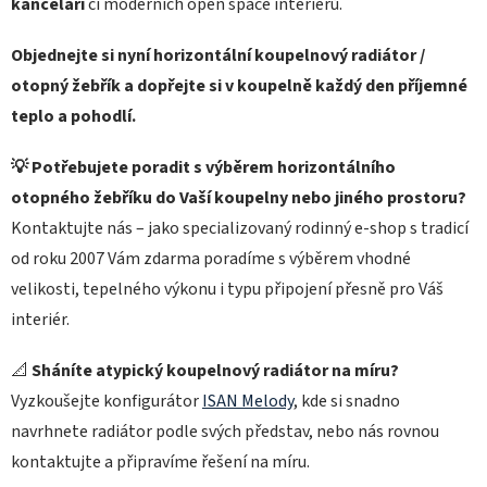
kanceláří
či moderních open space interiérů.
Objednejte si nyní horizontální koupelnový radiátor /
otopný žebřík a dopřejte si v koupelně každý den příjemné
teplo a pohodlí.
💡 Potřebujete poradit s výběrem horizontálního
otopného žebříku do Vaší koupelny nebo jiného prostoru?
Kontaktujte nás – jako specializovaný rodinný e‑shop s tradicí
od roku 2007 Vám zdarma poradíme s výběrem vhodné
velikosti, tepelného výkonu i typu připojení přesně pro Váš
interiér.
📐
Sháníte atypický koupelnový radiátor na míru?
Vyzkoušejte konfigurátor
ISAN Melody
, kde si snadno
navrhnete radiátor podle svých představ, nebo nás rovnou
kontaktujte a připravíme řešení na míru.