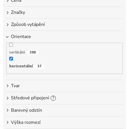
Cena
u
k
Značky
t
ů
Způsob vytápění
Orientace
vertikální
398
horizontální
37
Tvar
Středové připojení
?
Barevný odstín
Výška rozmezí