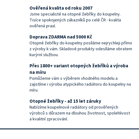
Ověřená kvalita od roku 2007
Jsme specialisté na otopné žebříky do koupelny.
Tisíce spokojených zákazníků po celé ČR - kvalita
ověřená praxí.
Doprava ZDARMA nad 5000 Kč
Otopné žebříky do koupelny posíláme nejrychleji přímo
z výroby k vám. Skladové produkty odesíláme obratem
kurýrní službou.
Přes 1800+ variant otopných žebříků a výroba
na míru
Pomůžeme vám s výběrem vhodného modelu a
zajistíme i výrobu atypického radiátoru do koupelny na
míru.
Otopné žebříky - až 15 let záruky
Nabízíme koupelnové radiátory od prověřených
výrobců s důrazem na dlouhou životnost, spolehlivost
a kvalitní zpracování.
Z
á