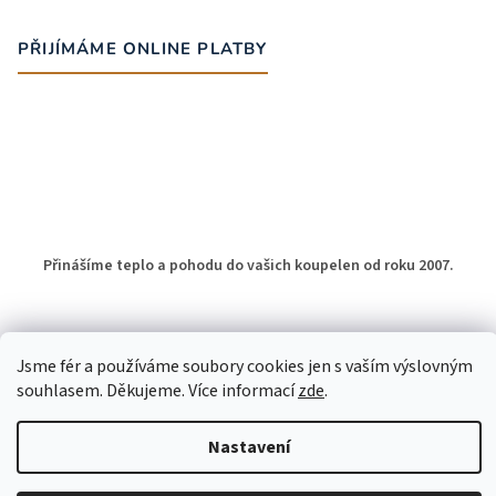
PŘIJÍMÁME ONLINE PLATBY
Přinášíme teplo a pohodu do vašich koupelen od roku 2007.
Jsme fér a používáme soubory cookies jen s vaším výslovným
souhlasem. Děkujeme. Více informací
zde
.
Vytvořil Shoptet
Nastavení
Copyright 2026
Otopné žebříky do koupelny
. Všechna práva
vyhrazena.
Upravit nastavení cookies