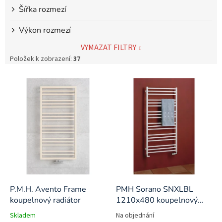
Šířka rozmezí
Výkon rozmezí
VYMAZAT FILTRY
Položek k zobrazení:
37
V
ý
p
i
s
p
r
o
d
u
k
P.M.H. Avento Frame
PMH Sorano SNXLBL
t
koupelnový radiátor
1210x480 koupelnový
ů
radiátor
Skladem
Na objednání