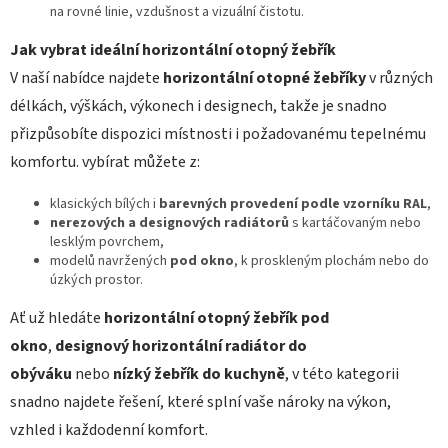
na rovné linie, vzdušnost a vizuální čistotu.
Jak vybrat ideální horizontální otopný žebřík
V naší nabídce najdete
horizontální otopné žebříky
v různých
délkách, výškách, výkonech i designech, takže je snadno
přizpůsobíte dispozici místnosti i požadovanému tepelnému
komfortu. vybírat můžete z:
klasických bílých i
barevných provedení podle vzorníku RAL
,
nerezových a designových radiátorů
s kartáčovaným nebo
lesklým povrchem,
modelů navržených
pod okno
, k proskleným plochám nebo do
úzkých prostor.
Ať už hledáte
horizontální otopný žebřík pod
okno
,
designový horizontální radiátor do
obýváku
nebo
nízký žebřík do kuchyně
, v této kategorii
snadno najdete řešení, které splní vaše nároky na výkon,
vzhled i každodenní komfort.