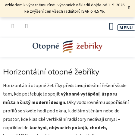
Přejít
Vzhledem k výraznému růstu výrobních nákladů dojde od 1. 9. 2026
na
ke zvýšení cen všech radiátorů ISAN o 4,5 %.
obsah
NÁKU
KOŠÍK
Horizontální otopné žebříky
Horizontální otopné žebříky představují ideální řešení všude
tam, kde potřebujete spojit
výkonné vytápění
,
úsporu
místa
a
čistý moderní design
. Díky vodorovnému uspořádání
profilů se skvěle hodí pod okna, k delším stěnám nebo do
prostor, kde klasické vertikální radiátory nedávají smysl –
například do
kuchyní, obývacích pokojů, chodeb,