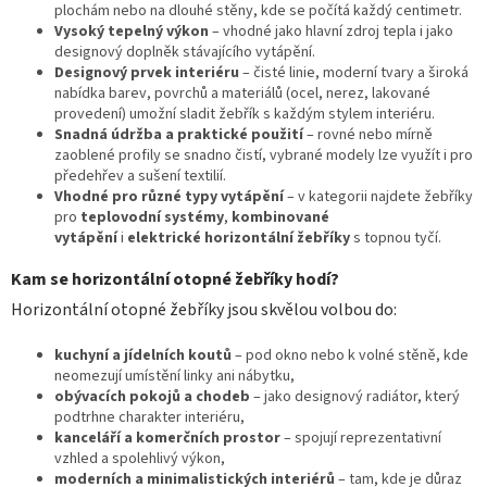
plochám nebo na dlouhé stěny, kde se počítá každý centimetr.
r
Vysoký tepelný výkon
– vhodné jako hlavní zdroj tepla i jako
v
designový doplněk stávajícího vytápění.
k
Designový prvek interiéru
– čisté linie, moderní tvary a široká
y
nabídka barev, povrchů a materiálů (ocel, nerez, lakované
v
provedení) umožní sladit žebřík s každým stylem interiéru.
ý
Snadná údržba a praktické použití
– rovné nebo mírně
p
zaoblené profily se snadno čistí, vybrané modely lze využít i pro
i
předehřev a sušení textilií.
s
Vhodné pro různé typy vytápění
– v kategorii najdete žebříky
u
pro
teplovodní systémy
,
kombinované
vytápění
i
elektrické horizontální žebříky
s topnou tyčí.
Kam se horizontální otopné žebříky hodí?
Horizontální otopné žebříky jsou skvělou volbou do:
kuchyní a jídelních koutů
– pod okno nebo k volné stěně, kde
neomezují umístění linky ani nábytku,
obývacích pokojů a chodeb
– jako designový radiátor, který
podtrhne charakter interiéru,
kanceláří a komerčních prostor
– spojují reprezentativní
vzhled a spolehlivý výkon,
moderních a minimalistických interiérů
– tam, kde je důraz