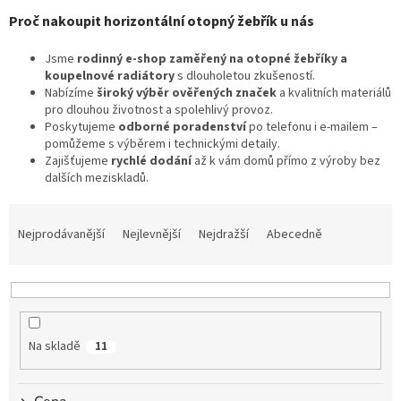
Proč nakoupit horizontální otopný žebřík u nás
Jsme
rodinný e‑shop zaměřený na otopné žebříky a
koupelnové radiátory
s dlouholetou zkušeností.
Nabízíme
široký výběr ověřených značek
a kvalitních materiálů
pro dlouhou životnost a spolehlivý provoz.
Poskytujeme
odborné poradenství
po telefonu i e‑mailem –
pomůžeme s výběrem i technickými detaily.
Zajišťujeme
rychlé dodání
až k vám domů přímo z výroby bez
dalších meziskladů.
Ř
a
Nejprodávanější
Nejlevnější
Nejdražší
Abecedně
z
e
n
í
p
Na skladě
11
r
o
d