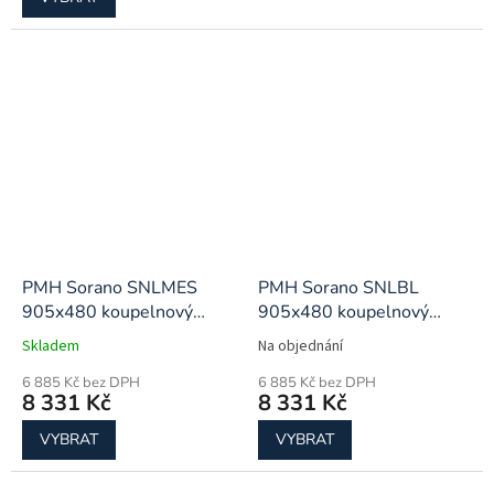
PMH Sorano SNLMES
PMH Sorano SNLBL
905x480 koupelnový
905x480 koupelnový
radiátor
radiátor
Skladem
Na objednání
6 885 Kč bez DPH
6 885 Kč bez DPH
8 331 Kč
8 331 Kč
VYBRAT
VYBRAT