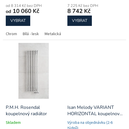
od 8 314 Kč bez DPH
7 225 Kč bez DPH
10 060 Kč
8 742 Kč
od
VYBRAT
VYBRAT
Chrom
Bílá - lesk
Metalická stříbrná - lesk
Černá - pololesk
Še
P.M.H. Rosendal
Isan Melody VARIANT
koupelnový radiátor
HORIZONTAL koupelnový
radiátor
Skladem
Výroba na objednávku (2-6
týdnů)