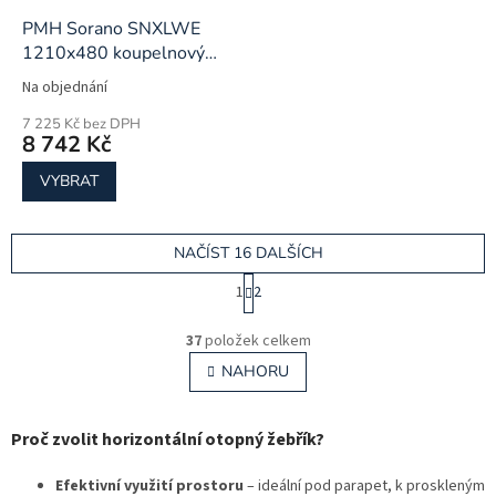
PMH Sorano SNXLWE
1210x480 koupelnový
radiátor
Na objednání
7 225 Kč bez DPH
8 742 Kč
VYBRAT
NAČÍST 16 DALŠÍCH
S
1
2
t
r
O
á
v
37
položek celkem
n
l
NAHORU
k
á
o
d
v
a
á
Proč zvolit horizontální otopný žebřík?
c
n
í
í
Efektivní využití prostoru
– ideální pod parapet, k proskleným
p