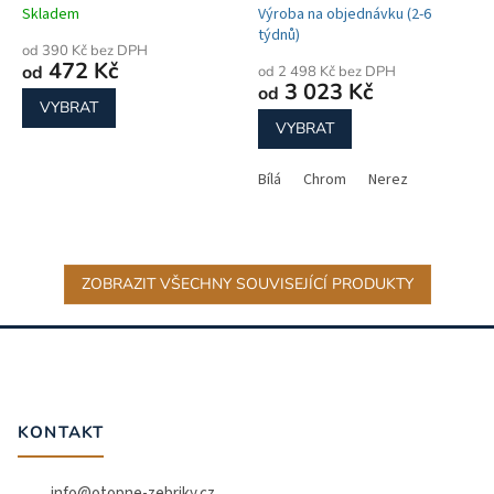
Skladem
Výroba na objednávku (2-6
týdnů)
od 390 Kč bez DPH
472 Kč
od
od 2 498 Kč bez DPH
3 023 Kč
od
VYBRAT
VYBRAT
Bílá
Chrom
Nerez
ZOBRAZIT VŠECHNY SOUVISEJÍCÍ PRODUKTY
Z
á
p
a
t
KONTAKT
í
info
@
otopne-zebriky.cz