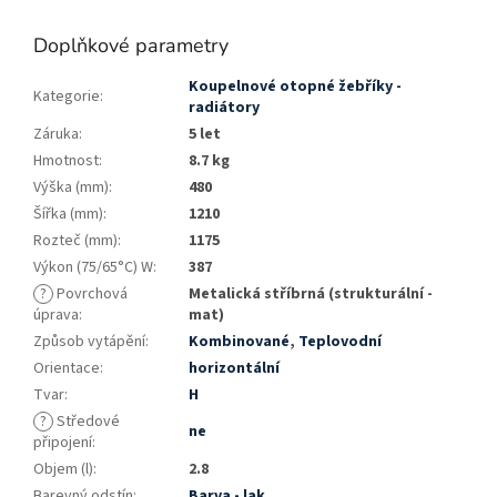
Doplňkové parametry
Koupelnové otopné žebříky -
Kategorie
:
radiátory
Záruka
:
5 let
Hmotnost
:
8.7 kg
Výška (mm)
:
480
Šířka (mm)
:
1210
Rozteč (mm)
:
1175
Výkon (75/65°C) W
:
387
?
Povrchová
Metalická stříbrná (strukturální -
úprava
:
mat)
Způsob vytápění
:
Kombinované
,
Teplovodní
Orientace
:
horizontální
Tvar
:
H
?
Středové
ne
připojení
:
Objem (l)
:
2.8
Barevný odstín
:
Barva - lak