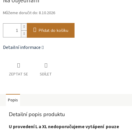
Na objednání
cena:
Můžeme doručit do:
8.10.2026
Přidat do košíku
Detailní informace
ZEPTAT SE
SDÍLET
Popis
Detailní popis produktu
U provedení L a XL nedoporučujeme vytápení pouze