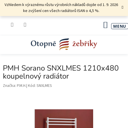
Přejít
Vzhledem k výraznému růstu výrobních nákladů dojde od 1. 9. 2026
na
ke zvýšení cen všech radiátorů ISAN o 4,5 %.
obsah
NÁKU
KOŠÍK
PMH Sorano SNXLMES 1210x480
koupelnový radiátor
Značka:
P.M.H.
Kód:
SNXLMES