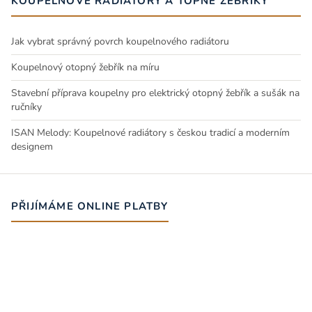
KOUPELNOVÉ RADIÁTORY A TOPNÉ ŽEBŘÍKY
Jak vybrat správný povrch koupelnového radiátoru
Koupelnový otopný žebřík na míru
Stavební příprava koupelny pro elektrický otopný žebřík a sušák na
ručníky
ISAN Melody: Koupelnové radiátory s českou tradicí a moderním
designem
PŘIJÍMÁME ONLINE PLATBY