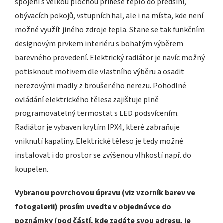
spojení s velkou plochou přinese teplo do předsíní,
obývacích pokojů, vstupních hal, ale i na místa, kde není
možné využít jiného zdroje tepla. Stane se tak funkčním
designovým prvkem interiéru s bohatým výběrem
barevného provedení. Elektrický radiátor je navíc možný
potisknout motivem dle vlastního výběru a osadit
nerezovými madly z broušeného nerezu. Pohodlné
ovládání elektrického tělesa zajištuje plně
programovatelný termostat s LED podsvícením.
Radiátor je vybaven krytím IPX4, které zabraňuje
vniknutí kapaliny. Elektrické těleso je tedy možné
instalovat i do prostor se zvýšenou vlhkostí např. do
koupelen.
Vybranou povrchovou úpravu (viz vzorník barev ve
fotogalerii) prosím uveďte v objednávce do
poznámky (pod částí, kde zadáte svou adresu, je