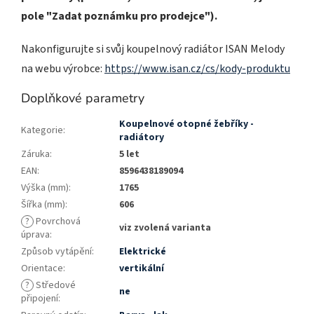
pole "Zadat poznámku pro prodejce").
Nakonfigurujte si svůj koupelnový radiátor ISAN Melody
na webu výrobce:
https://www.isan.cz/cs/kody-produktu
Doplňkové parametry
Koupelnové otopné žebříky -
Kategorie
:
radiátory
Záruka
:
5 let
EAN
:
8596438189094
Výška (mm)
:
1765
Šířka (mm)
:
606
?
Povrchová
viz zvolená varianta
úprava
:
Způsob vytápění
:
Elektrické
Orientace
:
vertikální
?
Středové
ne
připojení
: