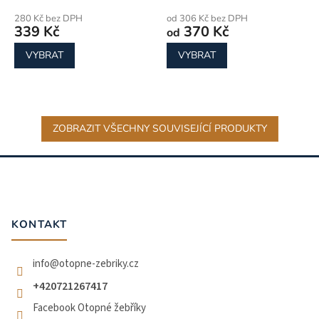
280 Kč bez DPH
od 306 Kč bez DPH
339 Kč
370 Kč
od
VYBRAT
VYBRAT
ZOBRAZIT VŠECHNY SOUVISEJÍCÍ PRODUKTY
Z
á
p
a
t
KONTAKT
í
info
@
otopne-zebriky.cz
+420721267417
Facebook Otopné žebříky