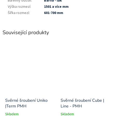
Barevný odstín
:
Barva - lak
Výška rozmezí
:
1501 a více mm
Šířka rozmezí
:
601-700 mm
Související produkty
Svěrné šroubení Uniko
Svěrné šroubení Cube |
|Term PMH
Line - PMH
Skladem
Skladem