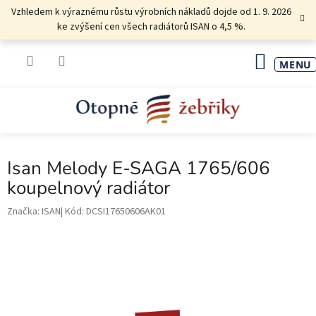
Přejít
Vzhledem k výraznému růstu výrobních nákladů dojde od 1. 9. 2026
na
ke zvýšení cen všech radiátorů ISAN o 4,5 %.
obsah
NÁKU
KOŠÍK
Isan Melody E-SAGA 1765/606
koupelnový radiátor
Značka:
ISAN
Kód:
DCSI17650606AK01