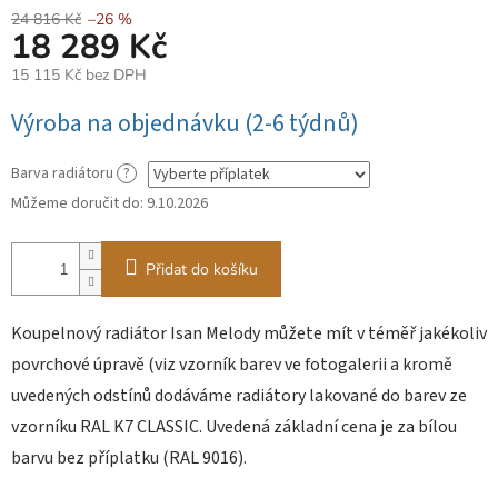
24 816 Kč
–26 %
18 289 Kč
15 115 Kč
bez DPH
Měrná
Výroba na objednávku (2-6 týdnů)
cena:
Barva radiátoru
?
Můžeme doručit do:
9.10.2026
Přidat do košíku
Koupelnový radiátor Isan Melody můžete mít v téměř jakékoliv
povrchové úpravě (viz vzorník barev ve fotogalerii a kromě
uvedených odstínů dodáváme radiátory lakované do barev ze
vzorníku RAL K7 CLASSIC. Uvedená základní cena je za bílou
barvu bez příplatku (RAL 9016).