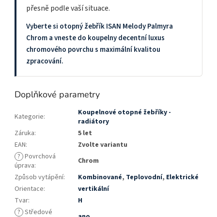
přesně podle vaší situace.
Vyberte si otopný žebřík ISAN Melody Palmyra
Chrom a vneste do koupelny decentní luxus
chromového povrchu s maximální kvalitou
zpracování.
Doplňkové parametry
Koupelnové otopné žebříky -
Kategorie
:
radiátory
Záruka
:
5 let
EAN
:
Zvolte variantu
?
Povrchová
Chrom
úprava
:
Způsob vytápění
:
Kombinované
,
Teplovodní
,
Elektrické
Orientace
:
vertikální
Tvar
:
H
?
Středové
ano