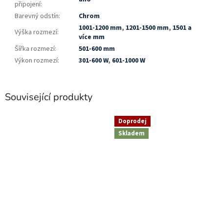
připojení
:
Barevný odstín
:
Chrom
1001-1200 mm
,
1201-1500 mm
,
1501 a
Výška rozmezí
:
více mm
Šířka rozmezí
:
501-600 mm
Výkon rozmezí
:
301-600 W
,
601-1000 W
Související produkty
Doprodej
Skladem