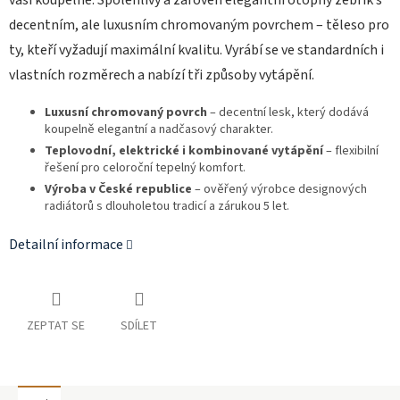
vaší koupelně. Spolehlivý a zároveň elegantní otopný žebřík s
decentním, ale luxusním chromovaným povrchem – těleso pro
ty, kteří vyžadují maximální kvalitu. Vyrábí se ve standardních i
vlastních rozměrech a nabízí tři způsoby vytápění.
Luxusní chromovaný povrch
– decentní lesk, který dodává
koupelně elegantní a nadčasový charakter.
Teplovodní, elektrické i kombinované vytápění
– flexibilní
řešení pro celoroční tepelný komfort.
Výroba v České republice
– ověřený výrobce designových
radiátorů s dlouholetou tradicí a zárukou 5 let.
Detailní informace
ZEPTAT SE
SDÍLET