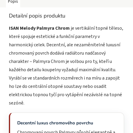
Popis
Detailní popis produktu
ISAN Melody Palmyra Chrom
je vertikální topné těleso,
které spojuje estetické a funkční parametry v
harmonický celek. Decentní, ale nezaměnitelně luxusní
chromovaný povrch dodává radiátoru nadčasový
charakter – Palmyra Chrom je volbou pro ty, kteří u
každého detailu koupelny vyžadují maximální kvalitu.
Vyrábí se ve standardních rozměrech i na míru a zapojit
ho lze do centrální otopné soustavy nebo osadit
elektrickou topnou tyčí pro vytápění nezávislé na topné
sezóně.
Decentní luxus chromového povrchu
Chromovaný povrch Palmyry působí elegantně a