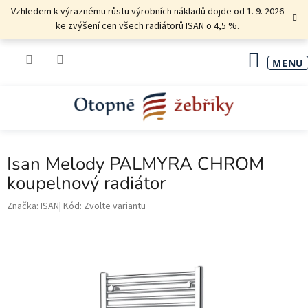
Přejít
Vzhledem k výraznému růstu výrobních nákladů dojde od 1. 9. 2026
na
ke zvýšení cen všech radiátorů ISAN o 4,5 %.
obsah
NÁKU
KOŠÍK
Isan Melody PALMYRA CHROM
koupelnový radiátor
Značka:
ISAN
Kód:
Zvolte variantu