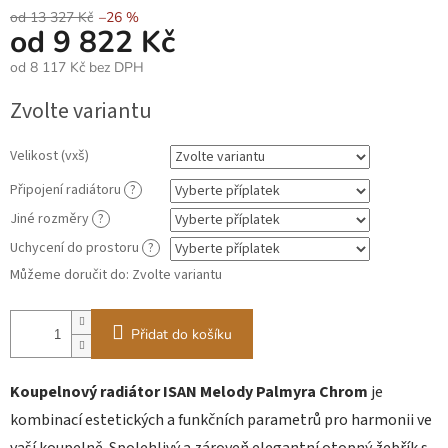
od 13 327 Kč
–26 %
od
9 822 Kč
od
8 117 Kč
bez DPH
Měrná
Zvolte variantu
cena:
Velikost (vxš)
Připojení radiátoru
?
Jiné rozměry
?
Uchycení do prostoru
?
Můžeme doručit do:
Zvolte variantu
Přidat do košíku
Koupelnový radiátor ISAN Melody Palmyra Chrom
je
kombinací estetických a funkčních parametrů pro harmonii ve