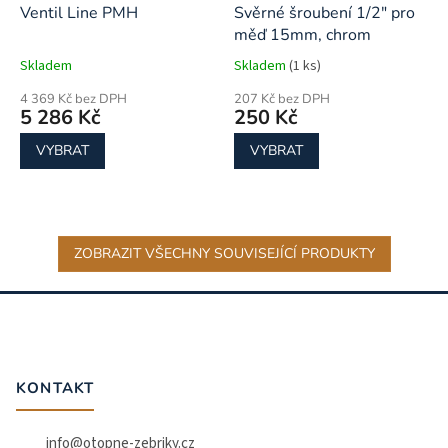
Ventil Line PMH
Svěrné šroubení 1/2" pro
měď 15mm, chrom
Skladem
Skladem
(1 ks)
4 369 Kč bez DPH
207 Kč bez DPH
5 286 Kč
250 Kč
VYBRAT
VYBRAT
ZOBRAZIT VŠECHNY SOUVISEJÍCÍ PRODUKTY
Z
á
p
a
t
KONTAKT
í
info
@
otopne-zebriky.cz