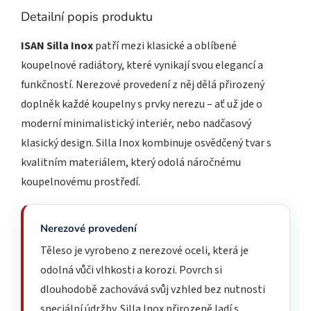
Detailní popis produktu
ISAN Silla Inox
patří mezi klasické a oblíbené
koupelnové radiátory, které vynikají svou elegancí a
funkčností. Nerezové provedení z něj dělá přirozený
doplněk každé koupelny s prvky nerezu – ať už jde o
moderní minimalistický interiér, nebo nadčasový
klasický design. Silla Inox kombinuje osvědčený tvar s
kvalitním materiálem, který odolá náročnému
koupelnovému prostředí.
Nerezové provedení
Těleso je vyrobeno z nerezové oceli, která je
odolná vůči vlhkosti a korozi. Povrch si
dlouhodobě zachovává svůj vzhled bez nutnosti
speciální údržby. Silla Inox přirozeně ladí s