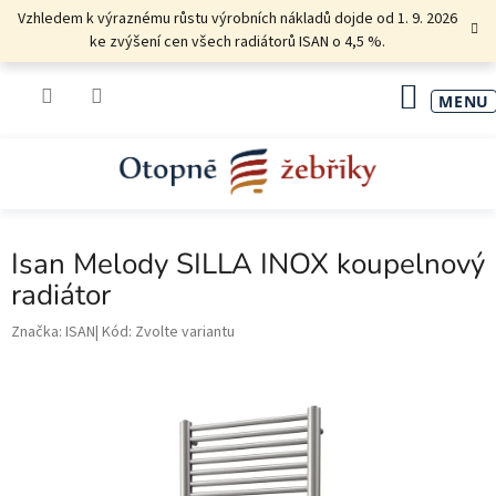
Přejít
Vzhledem k výraznému růstu výrobních nákladů dojde od 1. 9. 2026
na
ke zvýšení cen všech radiátorů ISAN o 4,5 %.
obsah
NÁKU
KOŠÍK
Isan Melody SILLA INOX koupelnový
radiátor
Značka:
ISAN
Kód:
Zvolte variantu