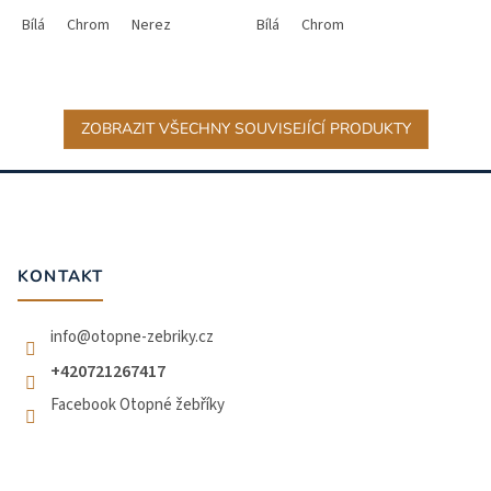
Bílá
Chrom
Nerez
Bílá
Chrom
ZOBRAZIT VŠECHNY SOUVISEJÍCÍ PRODUKTY
Z
á
p
a
t
KONTAKT
í
info
@
otopne-zebriky.cz
+420721267417
Facebook Otopné žebříky