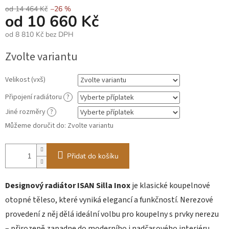
od 14 464 Kč
–26 %
od
10 660 Kč
od
8 810 Kč
bez DPH
Měrná
Zvolte variantu
cena:
Velikost (vxš)
Připojení radiátoru
?
Jiné rozměry
?
Můžeme doručit do:
Zvolte variantu
Přidat do košíku
Designový radiátor ISAN Silla Inox
je klasické koupelnové
otopné těleso, které vyniká elegancí a funkčností. Nerezové
provedení z něj dělá ideální volbu pro koupelny s prvky nerezu
– přirozeně zapadne do moderního i nadčasového interiéru.