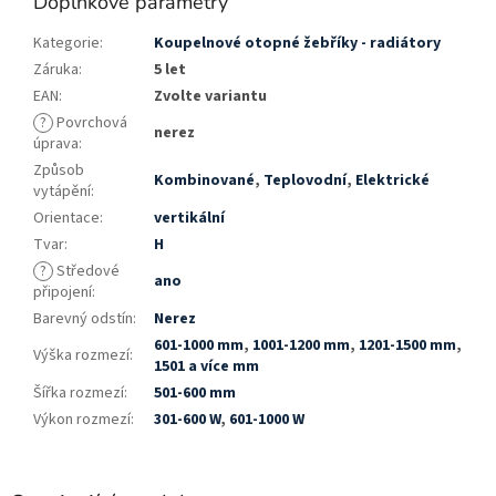
Doplňkové parametry
Kategorie
:
Koupelnové otopné žebříky - radiátory
Záruka
:
5 let
EAN
:
Zvolte variantu
?
Povrchová
nerez
úprava
:
Způsob
Kombinované
,
Teplovodní
,
Elektrické
vytápění
:
Orientace
:
vertikální
Tvar
:
H
?
Středové
ano
připojení
:
Barevný odstín
:
Nerez
601-1000 mm
,
1001-1200 mm
,
1201-1500 mm
,
Výška rozmezí
:
1501 a více mm
Šířka rozmezí
:
501-600 mm
Výkon rozmezí
:
301-600 W
,
601-1000 W