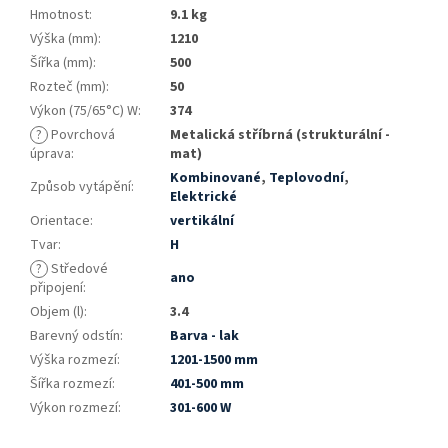
Hmotnost
:
9.1 kg
Výška (mm)
:
1210
Šířka (mm)
:
500
Rozteč (mm)
:
50
Výkon (75/65°C) W
:
374
?
Povrchová
Metalická stříbrná (strukturální -
úprava
:
mat)
Kombinované
,
Teplovodní
,
Způsob vytápění
:
Elektrické
Orientace
:
vertikální
Tvar
:
H
?
Středové
ano
připojení
:
Objem (l)
:
3.4
Barevný odstín
:
Barva - lak
Výška rozmezí
:
1201-1500 mm
Šířka rozmezí
:
401-500 mm
Výkon rozmezí
:
301-600 W