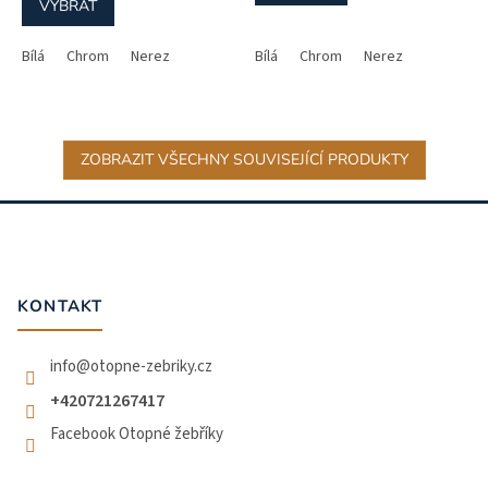
VYBRAT
Bílá
Chrom
Nerez
Bílá
Chrom
Nerez
ZOBRAZIT VŠECHNY SOUVISEJÍCÍ PRODUKTY
Z
á
p
a
t
KONTAKT
í
info
@
otopne-zebriky.cz
+420721267417
Facebook Otopné žebříky