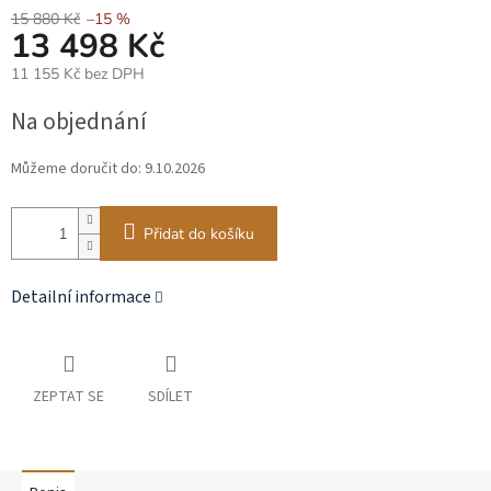
15 880 Kč
–15 %
13 498 Kč
11 155 Kč bez DPH
Měrná
Na objednání
cena:
Můžeme doručit do:
9.10.2026
Přidat do košíku
Detailní informace
ZEPTAT SE
SDÍLET