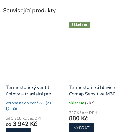
Související produkty
Skladem
Termostatický ventil
Termostatická hlavice
úhlový – triaxiální pro
Comap Sensitive M30
kombinované zapojení
Výroba na objednávku (2-6
Skladem
(2 ks)
týdnů)
727 Kč bez DPH
880 Kč
od 3 258 Kč bez DPH
3 942 Kč
od
VYBRAT