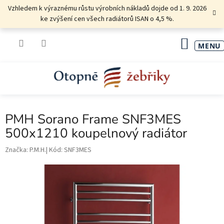
Přejít
Vzhledem k výraznému růstu výrobních nákladů dojde od 1. 9. 2026
na
ke zvýšení cen všech radiátorů ISAN o 4,5 %.
obsah
NÁKU
KOŠÍK
PMH Sorano Frame SNF3MES
500x1210 koupelnový radiátor
Značka:
P.M.H.
Kód:
SNF3MES