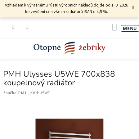
Přejít
Vzhledem k výraznému růstu výrobních nákladů dojde od 1. 9. 2026
na
ke zvýšení cen všech radiátorů ISAN o 4,5 %.
obsah
NÁKU
KOŠÍK
PMH Ulysses U5WE 700x838
koupelnový radiátor
Značka:
P.M.H.
Kód:
U5WE