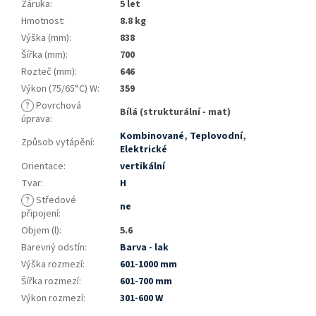
Záruka
:
5 let
Hmotnost
:
8.8 kg
Výška (mm)
:
838
Šířka (mm)
:
700
Rozteč (mm)
:
646
Výkon (75/65°C) W
:
359
?
Povrchová
Bílá (strukturální - mat)
úprava
:
Kombinované
,
Teplovodní
,
Způsob vytápění
:
Elektrické
Orientace
:
vertikální
Tvar
:
H
?
Středové
ne
připojení
:
Objem (l)
:
5.6
Barevný odstín
:
Barva - lak
Výška rozmezí
:
601-1000 mm
Šířka rozmezí
:
601-700 mm
Výkon rozmezí
:
301-600 W