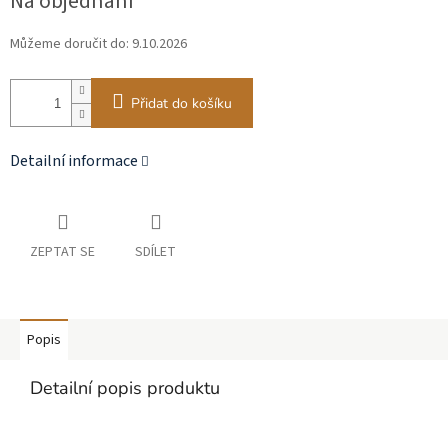
Na objednání
cena:
Můžeme doručit do:
9.10.2026
Přidat do košíku
Detailní informace
ZEPTAT SE
SDÍLET
Popis
Detailní popis produktu