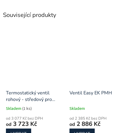
Související produkty
Termostatický ventil
Ventil Easy EK PMH
rohový - středový pro
kombinované zapojení
Skladem
(1 ks)
Skladem
od 3 077 Kč bez DPH
od 2 385 Kč bez DPH
3 723 Kč
2 886 Kč
od
od