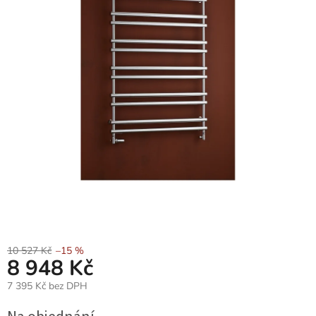
10 527 Kč
–15 %
8 948 Kč
7 395 Kč bez DPH
Měrná