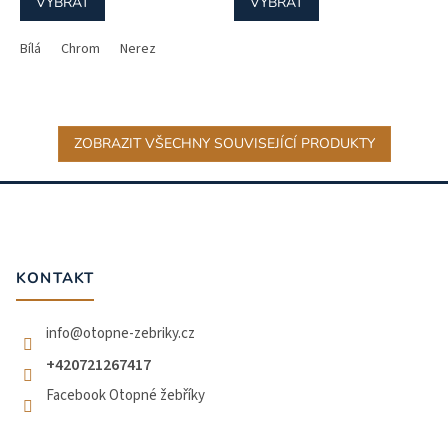
VYBRAT
VYBRAT
Bílá
Chrom
Nerez
ZOBRAZIT VŠECHNY SOUVISEJÍCÍ PRODUKTY
Z
á
p
a
t
KONTAKT
í
info
@
otopne-zebriky.cz
+420721267417
Facebook Otopné žebříky