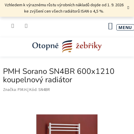
Přejít
Vzhledem k výraznému růstu výrobních nákladů dojde od 1. 9. 2026
na
ke zvýšení cen všech radiátorů ISAN o 4,5 %.
obsah
NÁKU
KOŠÍK
PMH Sorano SN4BR 600x1210
koupelnový radiátor
Značka:
P.M.H.
Kód:
SN4BR