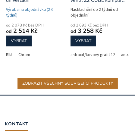
univerzální
ventil Z2 CUBE komplet
set
Výroba na objednávku (2-6
Naskladnění do 2 týdnů od
týdnů)
objednání
od 2 078 Kč bez DPH
od 2 693 Kč bez DPH
2 514 Kč
3 258 Kč
od
od
VYBRAT
VYBRAT
Bílá
Chrom
antracit/kovový grafit 12
antracit
ZOBRAZIT VŠECHNY SOUVISEJÍCÍ PRODUKTY
Z
á
p
a
t
KONTAKT
í