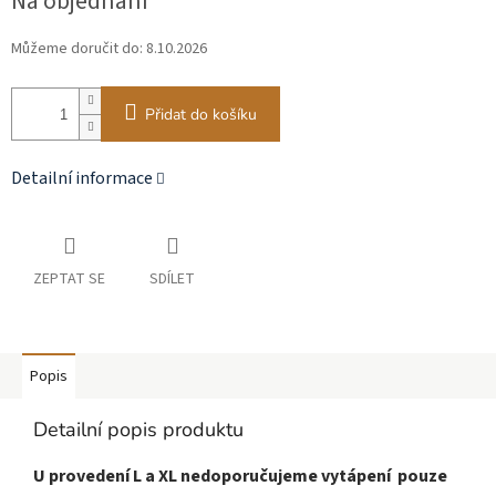
Na objednání
cena:
Můžeme doručit do:
8.10.2026
Přidat do košíku
Detailní informace
ZEPTAT SE
SDÍLET
Popis
Detailní popis produktu
U provedení L a XL nedoporučujeme vytápení pouze