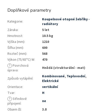
Doplňkové parametry
Koupelnové otopné žebříky -
Kategorie
:
radiátory
Záruka
:
5 let
Hmotnost
:
10.5 kg
Výška (mm)
:
1210
Šířka (mm)
:
600
Rozteč (mm)
:
568
Výkon (75/65°C) W
:
470
?
Povrchová
Hnědá (strukturální - mat)
úprava
:
Kombinované
,
Teplovodní
,
Způsob vytápění
:
Elektrické
Orientace
:
vertikální
Tvar
:
H
?
Středové
ne
připojení
:
Objem (l)
:
3.8