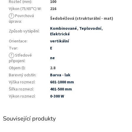
Rozteč (mm)
:
100
Výkon (75/65°C) W
:
216
?
Povrchová
Šedobéžová (strukturální - mat)
úprava
:
Kombinované
,
Teplovodní
,
Způsob vytápění
:
Elektrické
Orientace
:
vertikální
Tvar
:
E
?
Středové
ne
připojení
:
Objem (l)
:
2.8
Barevný odstín
:
Barva - lak
Výška rozmezí
:
601-1000 mm
Šířka rozmezí
:
401-500 mm
Výkon rozmezí
:
0-300 W
Související produkty