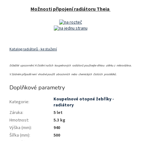
Možnosti připojení radiátoru Theia
Katalog radiátorů - ke stažení
Důležité upozornění: K čistění našich koupelnových radiátorů použivejte vlhkou utěrku z mikrovlákna.
V žádném případě není vhodné použít abrazivních nebo chemických čistících prostědků.
Doplňkové parametry
Koupelnové otopné žebříky -
Kategorie
:
radiátory
Záruka
:
5 let
Hmotnost
:
5.3 kg
Výška (mm)
:
940
Šířka (mm)
:
500