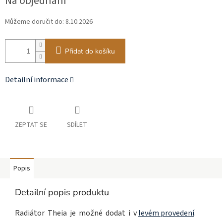
Na objednání
cena:
Můžeme doručit do:
8.10.2026
Přidat do košíku
Detailní informace
ZEPTAT SE
SDÍLET
Popis
Detailní popis produktu
Radiátor Theia je možné dodat i v
levém provedení
.