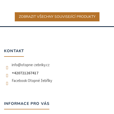
ZOBRAZIT VŠECHNY SOUVISEJÍCÍ PRODUKTY
Z
á
p
a
t
KONTAKT
í
info
@
otopne-zebriky.cz
+420721267417
Facebook Otopné žebříky
INFORMACE PRO VÁS