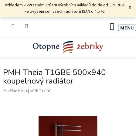
Přejít
Vzhledem k výraznému růstu výrobních nákladů dojde od 1. 9. 2026
na
ke zvýšení cen všech radiátorů ISAN o 4,5 %.
obsah
NÁKU
KOŠÍK
PMH Theia T1GBE 500x940
koupelnový radiátor
Značka:
P.M.H.
Kód:
T1GBE