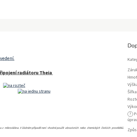
Dop
vedení.
Kate
Záru
řipojení radiátoru Theia
Hmot
Výšk
Šířk
Rozt
Výko
?
P
úpra
rku z mikrovlákna. V žádném případě není vhodné použít abrazivních nebo chemických čistících prostědků.
Způs