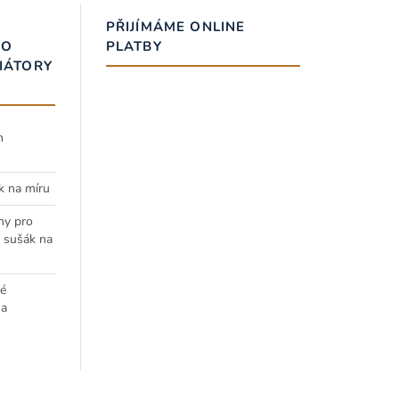
PŘIJÍMÁME ONLINE
RO
PLATBY
IÁTORY
h
k na míru
ny pro
a sušák na
é
 a