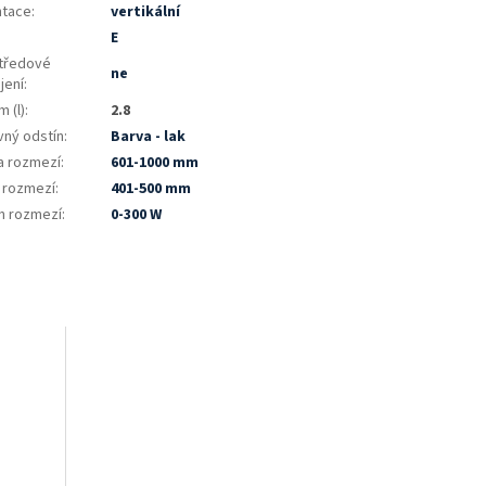
ntace
:
vertikální
:
E
tředové
ne
jení
:
 (l)
:
2.8
vný odstín
:
Barva - lak
a rozmezí
:
601-1000 mm
a rozmezí
:
401-500 mm
n rozmezí
:
0-300 W