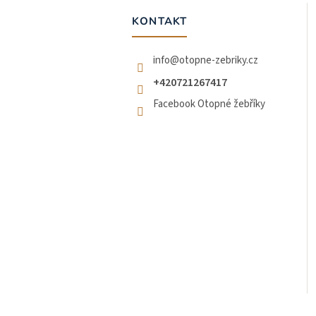
a
t
KONTAKT
í
info
@
otopne-zebriky.cz
+420721267417
Facebook Otopné žebříky