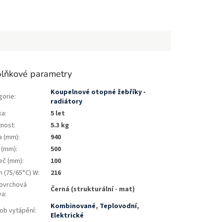
lňkové parametry
Koupelnové otopné žebříky -
gorie
:
radiátory
ka
:
5 let
nost
:
5.3 kg
a (mm)
:
940
a (mm)
:
500
eč (mm)
:
100
n (75/65°C) W
:
216
ovrchová
Černá (strukturální - mat)
va
:
Kombinované
,
Teplovodní
,
ob vytápění
:
Elektrické