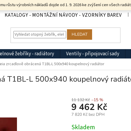
u růstu výrobních nákladů dojde od 1. 9. 2026 ke zvýšení cen všech radiát
KATALOGY - MONTÁŽNÍ NÁVODY - VZORNÍKY BAREV
HLEDAT
lnové žebříky - radiátory
Ventily - připojovací sady
ia zrcadlově obrácená T1BL-L 500x940 koupelnový radiátor
ná T1BL-L 500x940 koupelnový radiát
11 132 Kč
–15 %
9 462 Kč
7 820 Kč bez DPH
Měrná
Skladem
cena: