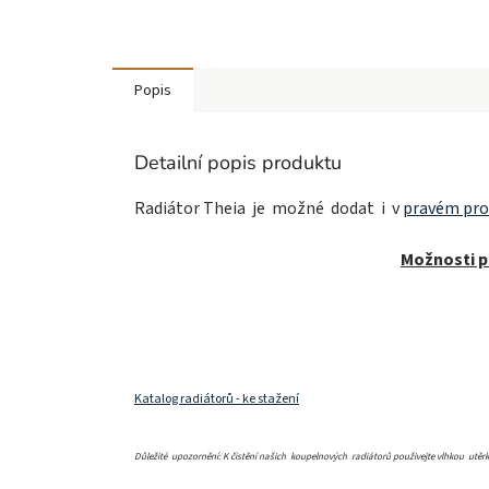
Popis
Detailní popis produktu
Radiátor Theia je možné dodat i v
pravém pro
Možnosti p
Katalog radiátorů - ke stažení
Důležité upozornění: K čistění našich koupelnových radiátorů použivejte vlhkou utě