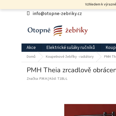
Přejít
Vzhledem k výrazném
na
obsah
info@otopne-zebriky.cz
Akce
Elektrické sušáky ručníků
Koupe
Domů
Koupelnové žebříky - radiátory
PMH The
PMH Theia zrcadlově obráce
Značka:
P.M.H.
Kód:
T1BL-L