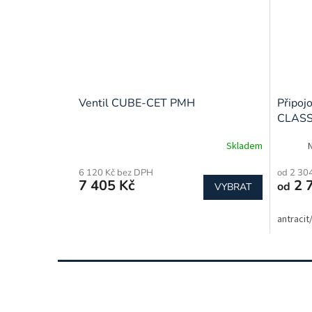
Ventil CUBE-CET PMH
Připojo
CLASSI
Skladem
6 120 Kč bez DPH
od 2 30
7 405 Kč
2 
od
VYBRAT
antracit
Z
á
p