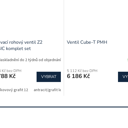
vací rohový ventil Z2
Ventil Cube-T PMH
C komplet set
Naskladnění do 2 týdnů od objednání
4 Kč bez DPH
5 112 Kč bez DPH
788 Kč
6 186 Kč
VYBRAT
VY
/kovový grafit 12
antracit/grafit lesklý 07
bílá (RAL 9003) 06
bílá (str