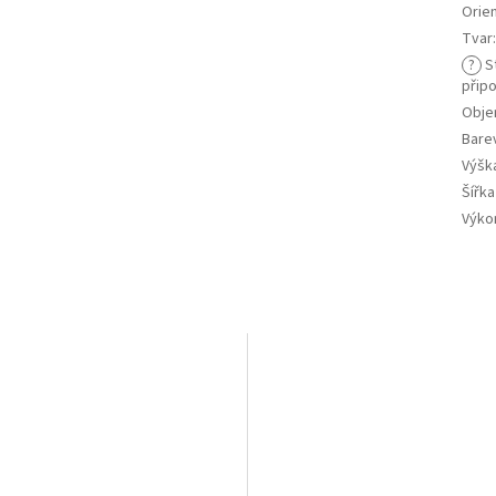
Orie
Tvar
?
S
připo
Objem
Bare
Výšk
Šířk
Výko