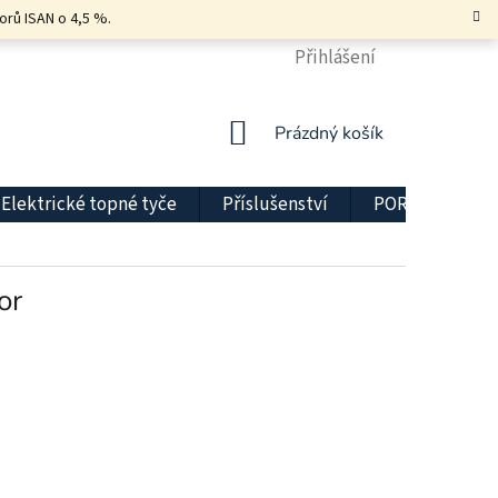
orů ISAN o 4,5 %.
KONTAKT
DOPRAVA A PLATBA
Přihlášení
DŮLEŽITÉ INFO
NÁKUPNÍ
Prázdný košík
KOŠÍK
Elektrické topné tyče
Příslušenství
PORADNA
or