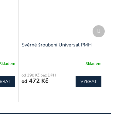
Další
produkt
Svěrné šroubení Universal PMH
Skladem
Skladem
od 390 Kč bez DPH
472 Kč
od
BRAT
VYBRAT
uktura) 19
bílá matná 21
černá lesklá 13
černá (struktura) 14
čern