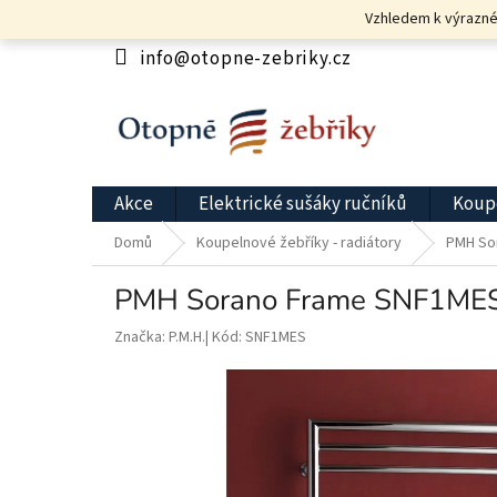
Přejít
Vzhledem k výrazném
na
obsah
info@otopne-zebriky.cz
Akce
Elektrické sušáky ručníků
Koupe
Domů
Koupelnové žebříky - radiátory
PMH So
PMH Sorano Frame SNF1MES 
Značka:
P.M.H.
Kód:
SNF1MES