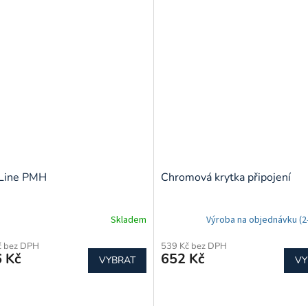
 Line PMH
Chromová krytka připojení
Skladem
Výroba na objednávku (2-
č bez DPH
539 Kč bez DPH
 Kč
652 Kč
VYBRAT
VY