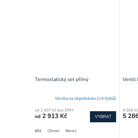
Termostatický set přímý
Ventil
Výroba na objednávku (2-6 týdnů)
od 2 407 Kč bez DPH
4 369 K
2 913 Kč
5 286
od
VYBRAT
Bílá
Chrom
Nerez