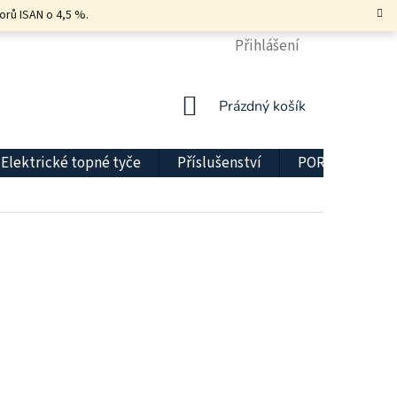
orů ISAN o 4,5 %.
KONTAKT
DOPRAVA A PLATBA
Přihlášení
DŮLEŽITÉ INFO
NÁKUPNÍ
Prázdný košík
KOŠÍK
Elektrické topné tyče
Příslušenství
PORADNA