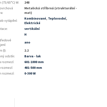
n (75/65°C) W
:
248
ovrchová
Metalická stříbrná (strukturální -
va
:
mat)
Kombinované
,
Teplovodní
,
ob vytápění
:
Elektrické
ntace
:
vertikální
:
H
tředové
ano
jení
:
 (l)
:
2.2
vný odstín
:
Barva - lak
a rozmezí
:
601-1000 mm
a rozmezí
:
401-500 mm
n rozmezí
:
0-300 W