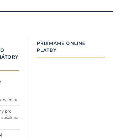
PŘIJÍMÁME ONLINE
RO
PLATBY
IÁTORY
h
k na míru
ny pro
a sušák na
é