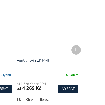
Další
produkt
Ventil Twin EK PMH
6 týdnů)
Skladem
od 3 528 Kč bez DPH
4 269 Kč
od
BRAT
VYBRAT
Bílá
Chrom
Nerez