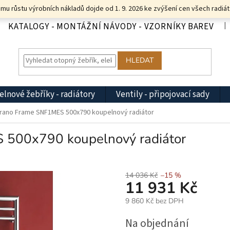
u růstu výrobních nákladů dojde od 1. 9. 2026 ke zvýšení cen všech radiát
KATALOGY - MONTÁŽNÍ NÁVODY - VZORNÍKY BAREV
HLEDAT
lnové žebříky - radiátory
Ventily - připojovací sady
rano Frame SNF1MES 500x790 koupelnový radiátor
500x790 koupelnový radiátor
14 036 Kč
–15 %
11 931 Kč
9 860 Kč bez DPH
Měrná
Na objednání
cena: