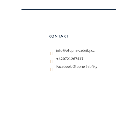
Z
á
p
a
t
KONTAKT
í
info
@
otopne-zebriky.cz
+420721267417
Facebook Otopné žebříky