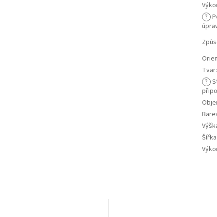
Výko
?
P
úpra
Způs
Orie
Tvar
?
S
připo
Objem
Bare
Výšk
Šířk
Výko