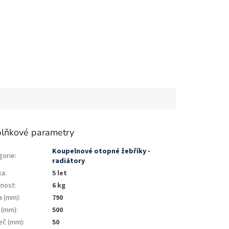
lňkové parametry
Koupelnové otopné žebříky -
gorie
:
radiátory
ka
:
5 let
nost
:
6 kg
a (mm)
:
790
a (mm)
:
500
eč (mm)
:
50