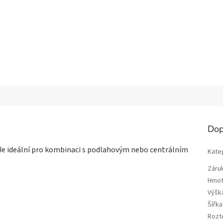
Dop
Je ideální pro kombinaci s podlahovým nebo centrálním
Kate
Záru
Hmot
Výšk
Šířk
Rozt