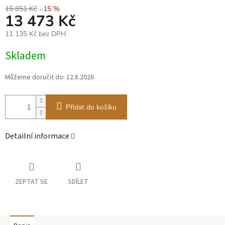
15 851 Kč
–15 %
13 473 Kč
11 135 Kč bez DPH
Měrná
Skladem
cena:
Můžeme doručit do:
12.8.2026
Přidat do košíku
Detailní informace
ZEPTAT SE
SDÍLET