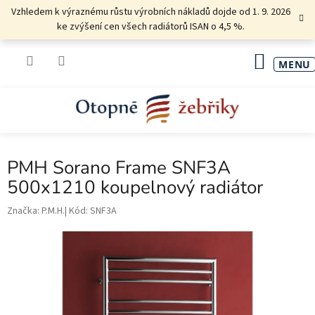
Přejít
Vzhledem k výraznému růstu výrobních nákladů dojde od 1. 9. 2026
na
ke zvýšení cen všech radiátorů ISAN o 4,5 %.
obsah
NÁKU
KOŠÍK
PMH Sorano Frame SNF3A
500x1210 koupelnový radiátor
Značka:
P.M.H.
Kód:
SNF3A