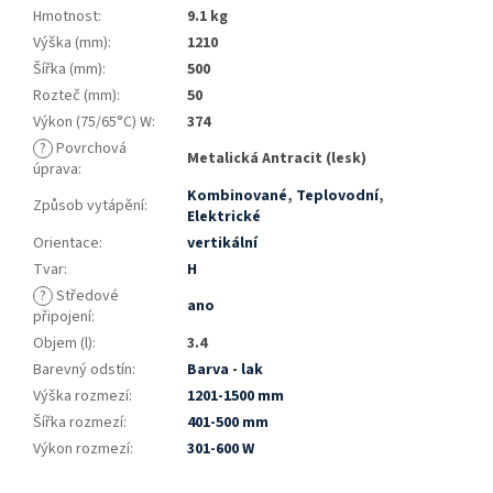
Hmotnost
:
9.1 kg
Výška (mm)
:
1210
Šířka (mm)
:
500
Rozteč (mm)
:
50
Výkon (75/65°C) W
:
374
?
Povrchová
Metalická Antracit (lesk)
úprava
:
Kombinované
,
Teplovodní
,
Způsob vytápění
:
Elektrické
Orientace
:
vertikální
Tvar
:
H
?
Středové
ano
připojení
:
Objem (l)
:
3.4
Barevný odstín
:
Barva - lak
Výška rozmezí
:
1201-1500 mm
Šířka rozmezí
:
401-500 mm
Výkon rozmezí
:
301-600 W