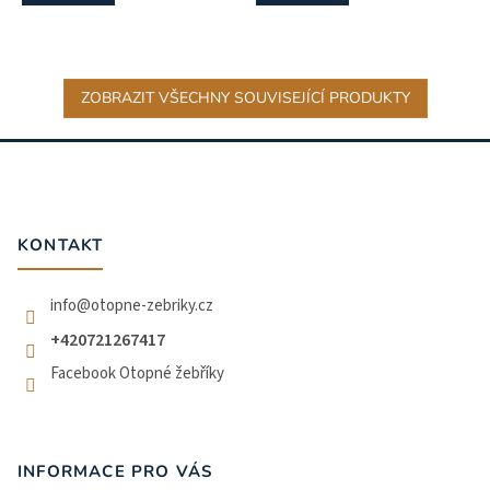
ZOBRAZIT VŠECHNY SOUVISEJÍCÍ PRODUKTY
Z
á
p
a
t
KONTAKT
í
info
@
otopne-zebriky.cz
+420721267417
Facebook Otopné žebříky
INFORMACE PRO VÁS