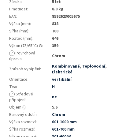
Záruka
:
5 let
Hmotnost
:
8.8 kg
EAN
:
8592623005675
Výška (mm)
:
838
Šířka (mm)
:
700
Rozteč (mm)
:
646
Výkon (75/65°C) W
:
359
?
Povrchová
Chrom
úprava
:
Kombinované
,
Teplovodní
,
Způsob vytápění
:
Elektrické
Orientace
:
vertikální
Tvar
:
H
?
Středové
ne
připojení
:
Objem (l)
:
5.6
Barevný odstín
:
Chrom
Výška rozmezí
:
601-1000 mm
Šířka rozmezí
:
601-700 mm
Výkon rozmezí
:
301-600 W