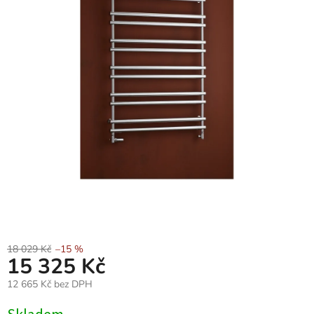
18 029 Kč
–15 %
15 325 Kč
12 665 Kč bez DPH
Měrná