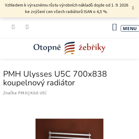
Přejít
Vzhledem k výraznému růstu výrobních nákladů dojde od 1. 9. 2026
na
ke zvýšení cen všech radiátorů ISAN o 4,5 %.
obsah
NÁKU
KOŠÍK
PMH Ulysses U5C 700x838
koupelnový radiátor
Značka:
P.M.H.
Kód:
U5C