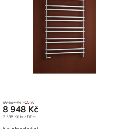
10 527 Kč
–15 %
8 948 Kč
7 395 Kč bez DPH
Měrná