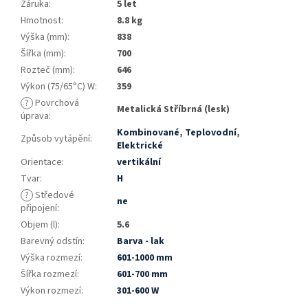
Záruka
:
5 let
Hmotnost
:
8.8 kg
Výška (mm)
:
838
Šířka (mm)
:
700
Rozteč (mm)
:
646
Výkon (75/65°C) W
:
359
?
Povrchová
Metalická Stříbrná (lesk)
úprava
:
Kombinované
,
Teplovodní
,
Způsob vytápění
:
Elektrické
Orientace
:
vertikální
Tvar
:
H
?
Středové
ne
připojení
:
Objem (l)
:
5.6
Barevný odstín
:
Barva - lak
Výška rozmezí
:
601-1000 mm
Šířka rozmezí
:
601-700 mm
Výkon rozmezí
:
301-600 W