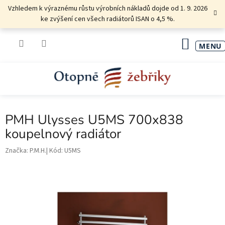
Přejít
Vzhledem k výraznému růstu výrobních nákladů dojde od 1. 9. 2026
na
ke zvýšení cen všech radiátorů ISAN o 4,5 %.
obsah
NÁKU
KOŠÍK
PMH Ulysses U5MS 700x838
koupelnový radiátor
Značka:
P.M.H.
Kód:
U5MS