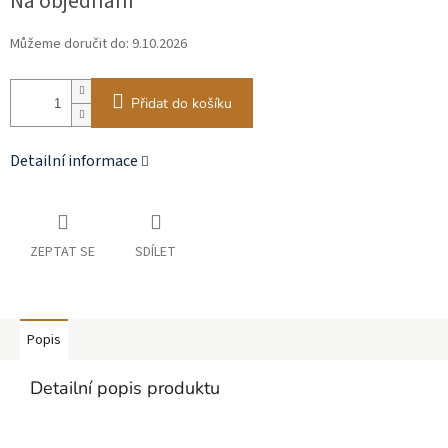
Na objednání
cena:
Můžeme doručit do:
9.10.2026
Přidat do košíku
Detailní informace
ZEPTAT SE
SDÍLET
Popis
Detailní popis produktu