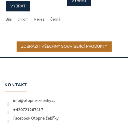
VYBRAT
VYBRAT
Bílá
Chrom
Nerez
Černá - lesk
ZOBRAZIT VŠECHNY SOUVISEJÍCÍ PRODUKTY
Z
á
p
a
t
KONTAKT
í
info
@
otopne-zebriky.cz
+420721267417
Facebook Otopné žebříky