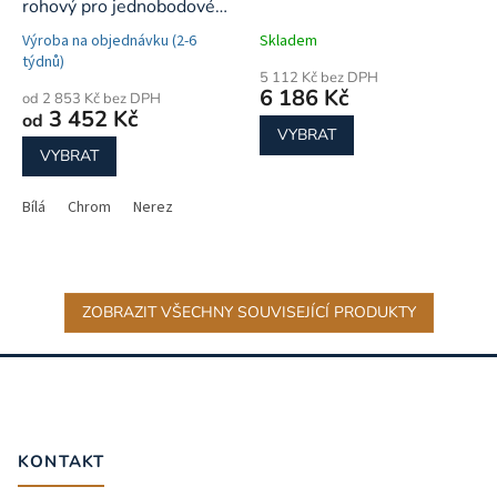
rohový pro jednobodové
připojení
Výroba na objednávku (2-6
Skladem
týdnů)
5 112 Kč bez DPH
6 186 Kč
od 2 853 Kč bez DPH
3 452 Kč
od
VYBRAT
VYBRAT
Bílá
Chrom
Nerez
ZOBRAZIT VŠECHNY SOUVISEJÍCÍ PRODUKTY
Z
á
p
a
t
KONTAKT
í