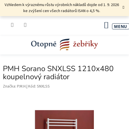
Přejít
Vzhledem k výraznému růstu výrobních nákladů dojde od 1. 9. 2026
na
ke zvýšení cen všech radiátorů ISAN o 4,5 %.
obsah
NÁKU
KOŠÍK
PMH Sorano SNXLSS 1210x480
koupelnový radiátor
Značka:
P.M.H.
Kód:
SNXLSS