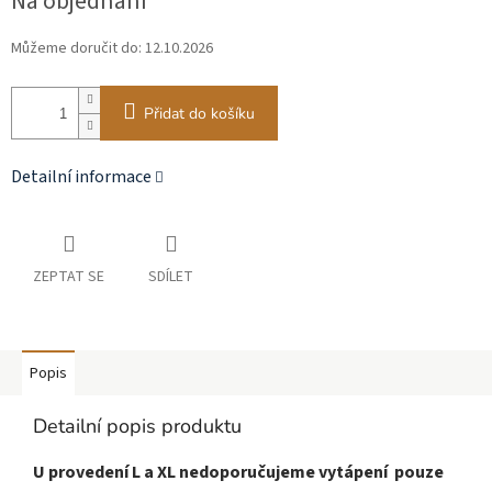
Na objednání
cena:
Můžeme doručit do:
12.10.2026
Přidat do košíku
Detailní informace
ZEPTAT SE
SDÍLET
Popis
Detailní popis produktu
U provedení L a XL nedoporučujeme vytápení pouze