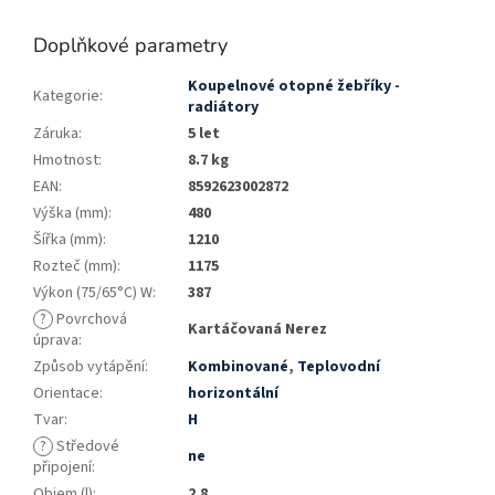
Doplňkové parametry
Koupelnové otopné žebříky -
Kategorie
:
radiátory
Záruka
:
5 let
Hmotnost
:
8.7 kg
EAN
:
8592623002872
Výška (mm)
:
480
Šířka (mm)
:
1210
Rozteč (mm)
:
1175
Výkon (75/65°C) W
:
387
?
Povrchová
Kartáčovaná Nerez
úprava
:
Způsob vytápění
:
Kombinované
,
Teplovodní
Orientace
:
horizontální
Tvar
:
H
?
Středové
ne
připojení
:
Objem (l)
:
2.8