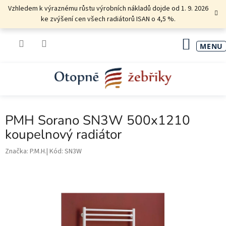
Přejít
Vzhledem k výraznému růstu výrobních nákladů dojde od 1. 9. 2026
na
ke zvýšení cen všech radiátorů ISAN o 4,5 %.
obsah
NÁKU
KOŠÍK
PMH Sorano SN3W 500x1210
koupelnový radiátor
Značka:
P.M.H.
Kód:
SN3W