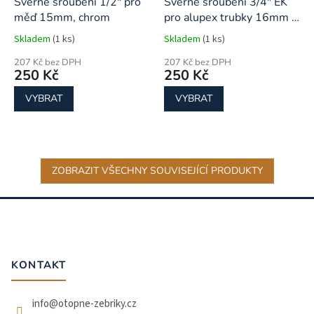
Svěrné šroubení 1/2" pro
Svěrné šroubení 3/4" EK
měď 15mm, chrom
pro alupex trubky 16mm -
chrom
Skladem
(1 ks)
Skladem
(1 ks)
207 Kč bez DPH
207 Kč bez DPH
250 Kč
250 Kč
VYBRAT
VYBRAT
ZOBRAZIT VŠECHNY SOUVISEJÍCÍ PRODUKTY
Z
á
p
a
t
KONTAKT
í
info
@
otopne-zebriky.cz