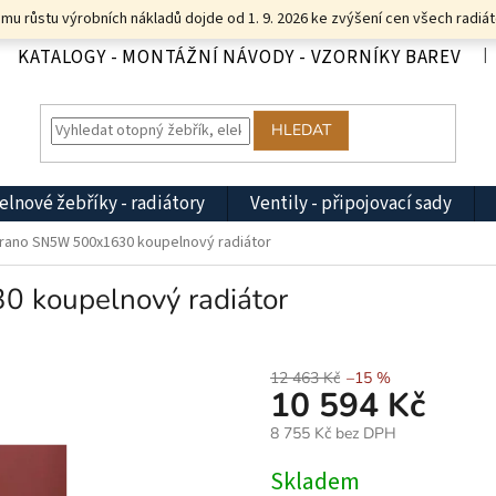
u růstu výrobních nákladů dojde od 1. 9. 2026 ke zvýšení cen všech radiát
KATALOGY - MONTÁŽNÍ NÁVODY - VZORNÍKY BAREV
HLEDAT
lnové žebříky - radiátory
Ventily - připojovací sady
rano SN5W 500x1630 koupelnový radiátor
koupelnový radiátor
12 463 Kč
–15 %
10 594 Kč
8 755 Kč bez DPH
Měrná
Skladem
cena: