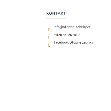
p
a
t
KONTAKT
í
info
@
otopne-zebriky.cz
+420721267417
Facebook Otopné žebříky