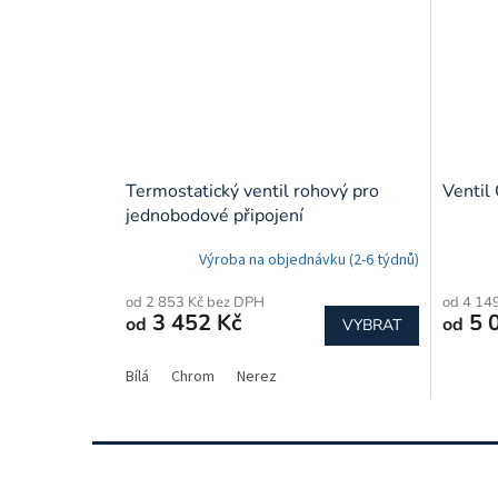
Termostatický ventil rohový pro
Ventil
jednobodové připojení
Výroba na objednávku (2-6 týdnů)
od 2 853 Kč bez DPH
od 4 14
3 452 Kč
5 
od
od
VYBRAT
Bílá
Chrom
Nerez
Z
á