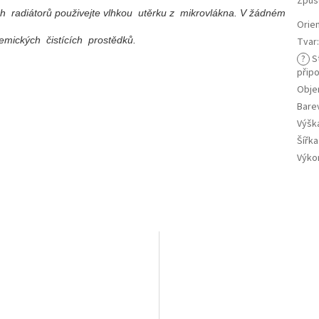
Způs
ch radiátorů použivejte vlhkou utěrku z mikrovlákna. V žádném
Orie
mických čistících prostědků.
Tvar
?
S
připo
Objem
Bare
Výšk
Šířk
Výko