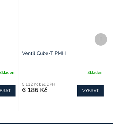
Další
produkt
Ventil Cube-T PMH
Skladem
Skladem
5 112 Kč bez DPH
6 186 Kč
BRAT
VYBRAT