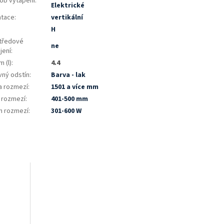
ob vytápění
:
Elektrické
ntace
:
vertikální
:
H
tředové
ne
jení
:
 (l)
:
4.4
vný odstín
:
Barva - lak
a rozmezí
:
1501 a více mm
a rozmezí
:
401-500 mm
n rozmezí
:
301-600 W