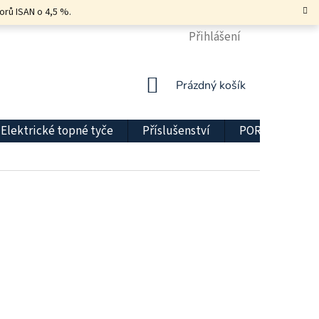
orů ISAN o 4,5 %.
KONTAKT
DOPRAVA A PLATBA
Přihlášení
DŮLEŽITÉ INFO
NÁKUPNÍ
Prázdný košík
KOŠÍK
Elektrické topné tyče
Příslušenství
PORADNA