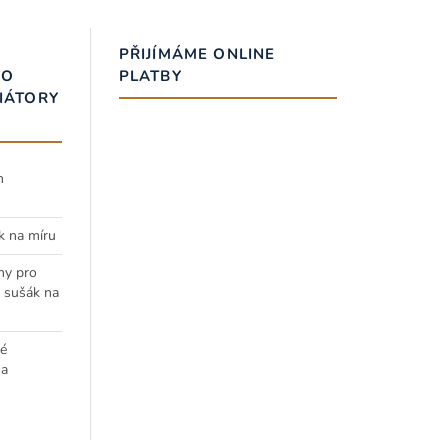
PŘIJÍMÁME ONLINE
RO
PLATBY
IÁTORY
h
k na míru
ny pro
a sušák na
é
 a