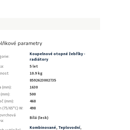
lňkové parametry
Koupelnové otopné žebříky -
gorie
:
radiátory
ka
:
5 let
nost
:
10.9 kg
8592623002735
a (mm)
:
1630
a (mm)
:
500
eč (mm)
:
468
n (75/65°C) W
:
498
ovrchová
Bílá (lesk)
va
:
Kombinované
,
Teplovodní
,