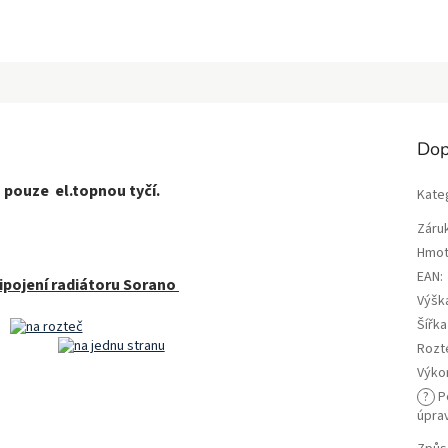
Dop
 pouze el.topnou tyčí.
Kate
Záru
Hmot
EAN
:
ipojení radiátoru Sorano
Výšk
Šířk
Rozt
Výko
?
P
úpra