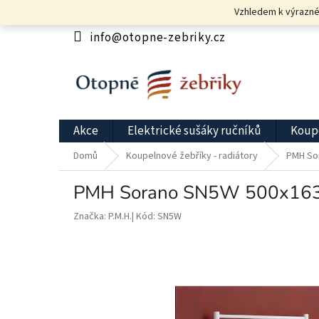
Přejít
Vzhledem k výrazném
na
obsah
info@otopne-zebriky.cz
Akce
Elektrické sušáky ručníků
Koupe
Domů
Koupelnové žebříky - radiátory
PMH So
PMH Sorano SN5W 500x1630 
Značka:
P.M.H.
Kód:
SN5W