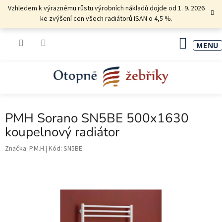
Přejít
Vzhledem k výraznému růstu výrobních nákladů dojde od 1. 9. 2026
na
ke zvýšení cen všech radiátorů ISAN o 4,5 %.
obsah
NÁKU
KOŠÍK
PMH Sorano SN5BE 500x1630
koupelnový radiátor
Značka:
P.M.H.
Kód:
SN5BE