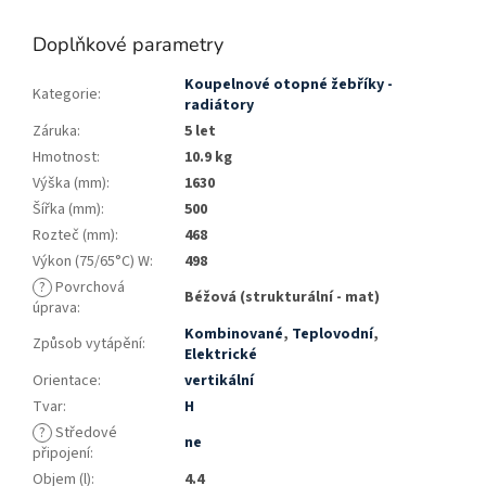
Doplňkové parametry
Koupelnové otopné žebříky -
Kategorie
:
radiátory
Záruka
:
5 let
Hmotnost
:
10.9 kg
Výška (mm)
:
1630
Šířka (mm)
:
500
Rozteč (mm)
:
468
Výkon (75/65°C) W
:
498
?
Povrchová
Béžová (strukturální - mat)
úprava
:
Kombinované
,
Teplovodní
,
Způsob vytápění
:
Elektrické
Orientace
:
vertikální
Tvar
:
H
?
Středové
ne
připojení
:
Objem (l)
:
4.4