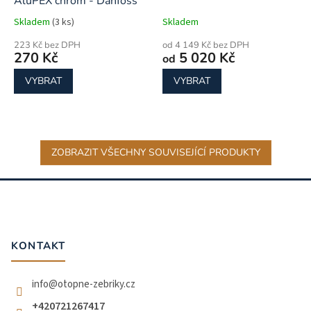
AluPEX chrom - Danfoss
Skladem
(3 ks)
Skladem
223 Kč bez DPH
od 4 149 Kč bez DPH
270 Kč
5 020 Kč
od
VYBRAT
VYBRAT
ZOBRAZIT VŠECHNY SOUVISEJÍCÍ PRODUKTY
Z
á
p
a
t
KONTAKT
í
info
@
otopne-zebriky.cz
+420721267417