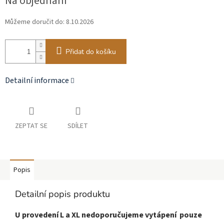
Na objednání
cena:
Můžeme doručit do:
8.10.2026
Přidat do košíku
Detailní informace
ZEPTAT SE
SDÍLET
Popis
Detailní popis produktu
U provedení L a XL nedoporučujeme vytápení pouze