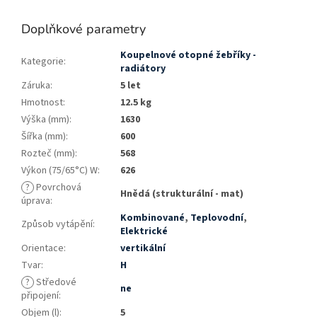
Doplňkové parametry
Koupelnové otopné žebříky -
Kategorie
:
radiátory
Záruka
:
5 let
Hmotnost
:
12.5 kg
Výška (mm)
:
1630
Šířka (mm)
:
600
Rozteč (mm)
:
568
Výkon (75/65°C) W
:
626
?
Povrchová
Hnědá (strukturální - mat)
úprava
:
Kombinované
,
Teplovodní
,
Způsob vytápění
:
Elektrické
Orientace
:
vertikální
Tvar
:
H
?
Středové
ne
připojení
:
Objem (l)
:
5