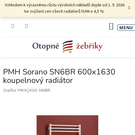
Přejít
Vzhledem k výraznému růstu výrobních nákladů dojde od 1. 9. 2026
na
ke zvýšení cen všech radiátorů ISAN o 4,5 %.
obsah
NÁKU
KOŠÍK
PMH Sorano SN6BR 600x1630
koupelnový radiátor
Značka:
P.M.H.
Kód:
SN6BR