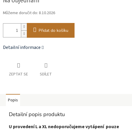
Na objednání
cena:
Můžeme doručit do:
8.10.2026
Přidat do košíku
Detailní informace
ZEPTAT SE
SDÍLET
Popis
Detailní popis produktu
U provedení L a XL nedoporučujeme vytápení pouze