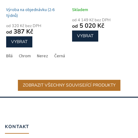
Výroba na objednávku (2-6
Skladem
týdnů)
od 4 149 Kč bez DPH
5 020 Kč
od
od 320 Kč bez DPH
387 Kč
od
VYBRAT
VYBRAT
Bílá
Chrom
Nerez
Černá - lesk
ZOBRAZIT VŠECHNY SOUVISEJÍCÍ PRODUKTY
Z
á
p
a
t
KONTAKT
í