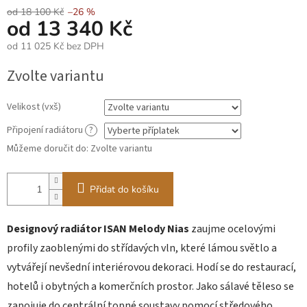
od 18 100 Kč
–26 %
od
13 340 Kč
od
11 025 Kč
bez DPH
Měrná
Zvolte variantu
cena:
Velikost (vxš)
Připojení radiátoru
?
Můžeme doručit do:
Zvolte variantu
Přidat do košíku
Designový radiátor ISAN Melody Nias
zaujme ocelovými
profily zaoblenými do střídavých vln, které lámou světlo a
vytvářejí nevšední interiérovou dekoraci. Hodí se do restaurací,
hotelů i obytných a komerčních prostor. Jako sálavé těleso se
zapojuje do centrální topné soustavy pomocí středového