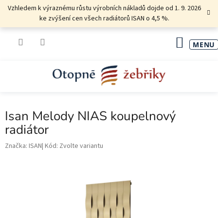
Přejít
Vzhledem k výraznému růstu výrobních nákladů dojde od 1. 9. 2026
na
ke zvýšení cen všech radiátorů ISAN o 4,5 %.
obsah
NÁKU
KOŠÍK
Isan Melody NIAS koupelnový
radiátor
Značka:
ISAN
Kód:
Zvolte variantu