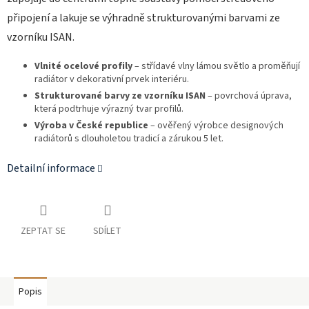
připojení a lakuje se výhradně strukturovanými barvami ze
vzorníku ISAN.
Vlnité ocelové profily
– střídavé vlny lámou světlo a proměňují
radiátor v dekorativní prvek interiéru.
Strukturované barvy ze vzorníku ISAN
– povrchová úprava,
která podtrhuje výrazný tvar profilů.
Výroba v České republice
– ověřený výrobce designových
radiátorů s dlouholetou tradicí a zárukou 5 let.
Detailní informace
ZEPTAT SE
SDÍLET
Popis