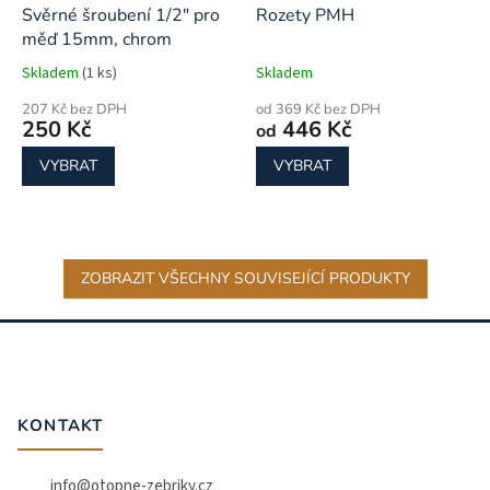
Svěrné šroubení 1/2" pro
Rozety PMH
měď 15mm, chrom
Skladem
(1 ks)
Skladem
207 Kč bez DPH
od 369 Kč bez DPH
250 Kč
446 Kč
od
VYBRAT
VYBRAT
ZOBRAZIT VŠECHNY SOUVISEJÍCÍ PRODUKTY
Z
á
p
a
t
KONTAKT
í
info
@
otopne-zebriky.cz