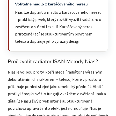
Volitelné madlo z kartáčovaného nerezu
Nias lze doplnit o madlo z kartáčovaného nerezu
– praktický prvek, který rozšíří využití radiátoru o
zavěšení a sušení textilií. Kartáčovaný nerez
přirozeně ladí se strukturovaným povrchem
tělesa a doplňuje jeho výrazný design.
Proč zvolit radiátor ISAN Melody Nias?
Nias je volbou pro ty, kteří hledají radiátor s výrazným
dekorativním charakterem – těleso, které v prostoru
přitahuje pohled stejně jako umělecký předmět. Vlnité
profily lámající světlo fungují v každém osvětlení jinak a
dělají z Niasu živý prvek interiéru. Strukturovaná
povrchová úprava tento efekt ještě umocňuje. Nias je
vhodný nejen do soukromých koupelen, ale i do veřejných