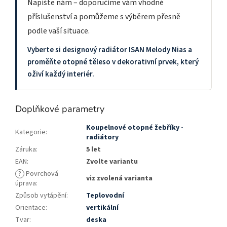
Napište nám – doporučíme vám vhodné
příslušenství a pomůžeme s výběrem přesně
podle vaší situace.
Vyberte si designový radiátor ISAN Melody Nias a
proměňte otopné těleso v dekorativní prvek, který
oživí každý interiér.
Doplňkové parametry
Koupelnové otopné žebříky -
Kategorie
:
radiátory
Záruka
:
5 let
EAN
:
Zvolte variantu
?
Povrchová
viz zvolená varianta
úprava
:
Způsob vytápění
:
Teplovodní
Orientace
:
vertikální
Tvar
:
deska