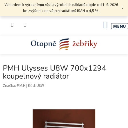
Přejít
Vzhledem k výraznému růstu výrobních nákladů dojde od 1. 9. 2026
na
ke zvýšení cen všech radiátorů ISAN o 4,5 %.
obsah
NÁKU
KOŠÍK
PMH Ulysses U8W 700x1294
koupelnový radiátor
Značka:
P.M.H.
Kód:
U8W