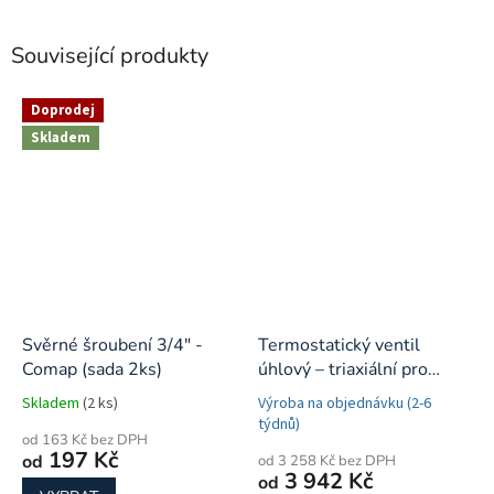
Související produkty
Doprodej
Skladem
Svěrné šroubení 3/4" -
Termostatický ventil
Comap (sada 2ks)
úhlový – triaxiální pro
kombinované zapojení
Skladem
(2 ks)
Výroba na objednávku (2-6
týdnů)
od 163 Kč bez DPH
197 Kč
od
od 3 258 Kč bez DPH
3 942 Kč
od