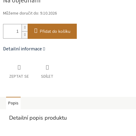
Na objednání
cena:
Můžeme doručit do:
9.10.2026
Přidat do košíku
Detailní informace
ZEPTAT SE
SDÍLET
Popis
Detailní popis produktu