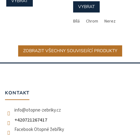
VYBRAT
VYBRAT
Bílá
Chrom
Nerez
ZOBRAZIT VŠECHNY SOUVISEJÍCÍ PRODUKTY
Z
á
p
a
t
KONTAKT
í
info
@
otopne-zebriky.cz
+420721267417
Facebook Otopné žebříky