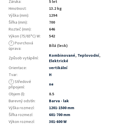
Záruka
:
5 let
Hmotnost
:
13.2 kg
Výška (mm)
:
1294
Šířka (mm)
:
700
Rozteč (mm)
:
646
Výkon (75/65°C) W
:
542
?
Povrchová
Bílá (lesk)
úprava
:
Kombinované
,
Teplovodní
,
Způsob vytápění
:
Elektrické
Orientace
:
vertikální
Tvar
:
H
?
Středové
ne
připojení
:
Objem (l)
:
8.5
Barevný odstín
:
Barva - lak
Výška rozmezí
:
1201-1500 mm
Šířka rozmezí
:
601-700 mm
Výkon rozmezí
:
301-600 W